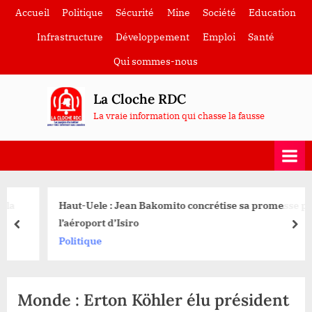
Skip
Accueil
Politique
Sécurité
Mine
Société
Education
to
Infrastructure
Développement
Emploi
Santé
content
Qui sommes-nous
La Cloche RDC
La vraie information qui chasse la fausse
Haut-Uele : Jean Bakomito concrétise sa promesse pour
l’aéroport d’Isiro
prev
nex
Politique
Monde : Erton Köhler élu président