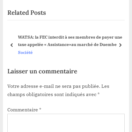
u
t
Related Posts
s
P
P
o
o
s
WATSA: la FEC interdit à ses membres de payer une
s
t
taxe appelée « Assistance»au marché de Duembe
t
:
prev
next
Société
:
Laisser un commentaire
Votre adresse e-mail ne sera pas publiée.
Les
champs obligatoires sont indiqués avec
*
Commentaire
*