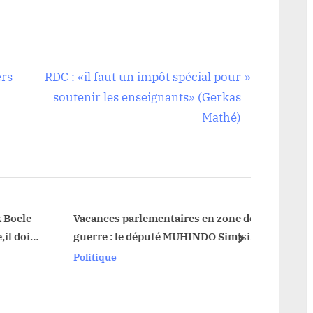
N
ers
RDC : «il faut un impôt spécial pour
e
soutenir les enseignants» (Gerkas
x
Mathé)
t
P
o
s
t
ele
Vacances parlementaires en zone de
oit
guerre : le député MUHINDO Simisi
:
next
b
Obedi sur le front à Lubero
Politique