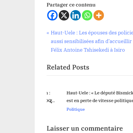
Partager ce contenu
Tags:
Navigation
P
Haut-Uele : Les épouses des polici
Politique
RDC
r
aussi sensibilisées afin d’accueillir
de
e
Félix Antoine Tshisekedi à Isiro
v
l’article
Related Posts
i
o
u
s
isekedi à la Nation :
Haut-Uele : « Le député Bismick Bo
e pliera pas, la RDC
est en perte de vitesse politique,il d
P
prev
ra pas»
chercher à se rattraper »,dixit Cale
Politique
o
Bodio.
s
t
Laisser un commentaire