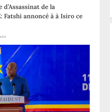
 d’Assassinat de la
Fatshi annoncé à à Isiro ce
sur
aire
60ème
Triste
Aniversaire
d’Assassinat
de
la
Bienheureuse
ANUARITE:
Fatshi
annoncé
à
à