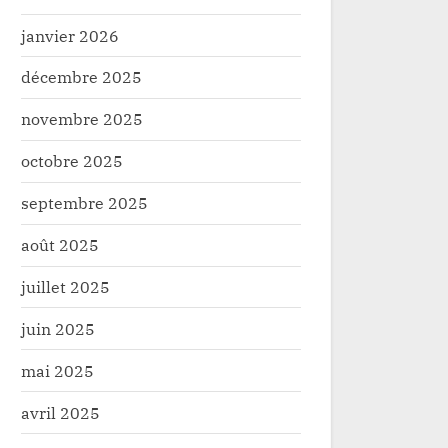
janvier 2026
décembre 2025
novembre 2025
octobre 2025
septembre 2025
août 2025
juillet 2025
Nommé Ministre d’Etat au
Politique/Hau
juin 2025
développement Rural,
Fédéral de l’
Muhindo Nzangi va assumer
Ambambela, F
Politique
Politique
mai 2025
ces attributions
Jean Bakomit
avril 2025
brillante éle
Gouverneur 