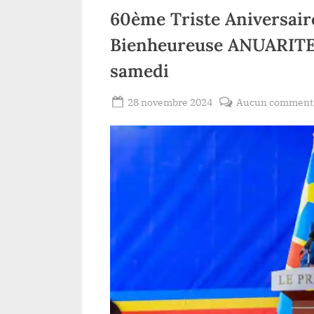
60ème Triste Aniversaire
Bienheureuse ANUARITE: 
samedi
Posted
28 novembre 2024
Aucun comment
By
Gloire
on
VYAVU