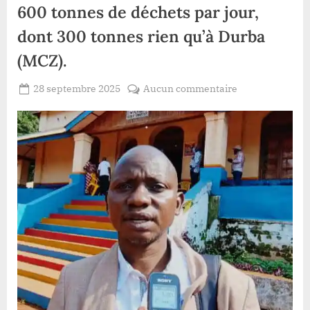
600 tonnes de déchets par jour,
dont 300 tonnes rien qu’à Durba
(MCZ).
Posted
sur
28 septembre 2025
Aucun commentaire
By
Patient
on
Watsa
ROMEO
:
le
territoire
produit
plus
de
600
tonnes
de
déchets
par
jour,