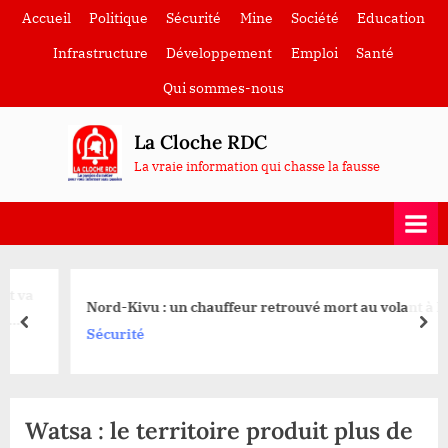
Skip
Accueil
Politique
Sécurité
Mine
Société
Education
to
Infrastructure
Développement
Emploi
Santé
content
Qui sommes-nous
La Cloche RDC
La vraie information qui chasse la fausse
Nord-Kivu : un chauffeur retrouvé mort au volant à Beni
prev
nex
Sécurité
Watsa : le territoire produit plus de