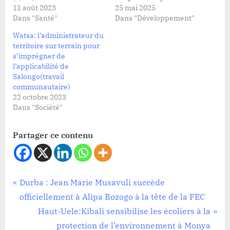
11 août 2023
25 mai 2025
Dans "Santé"
Dans "Développement"
Watsa: l’administrateur du
territoire sur terrain pour
s’imprégner de
l’applicabilité de
Salongo(travail
communautaire)
22 octobre 2023
Dans "Société"
Partager ce contenu
Santé
Navigation
P
Durba : Jean Marie Musavuli succède
r
officiellement à Alipa Bozogo à la tête de la FEC
de
e
N
Haut-Uele:Kibali sensibilise les écoliers à la
l’article
v
e
protection de l’environnement à Monya