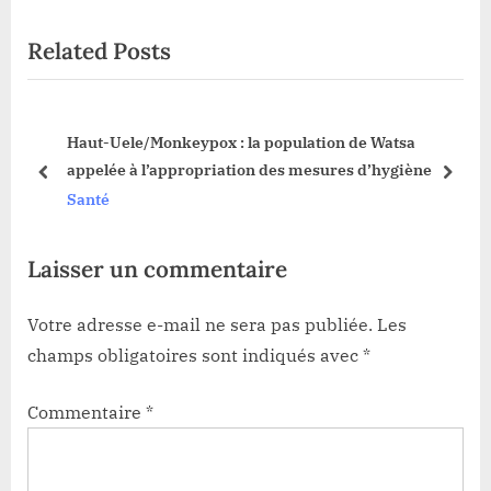
i
x
Related Posts
o
t
u
P
s
o
i :
Haut-Uele/Monkeypox : la population de Watsa
P
s
appelée à l’appropriation des mesures d’hygiène
o
t
prev
next
Santé
s
:
t
Laisser un commentaire
:
Votre adresse e-mail ne sera pas publiée.
Les
champs obligatoires sont indiqués avec
*
Commentaire
*