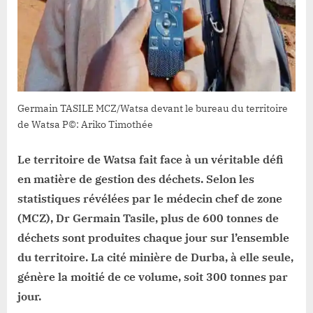
dont
300
tonnes
rien
qu’à
Durba
(MCZ).
Germain TASILE MCZ/Watsa devant le bureau du territoire
de Watsa P©: Ariko Timothée
Le territoire de Watsa fait face à un véritable défi
en matière de gestion des déchets. Selon les
statistiques révélées par le médecin chef de zone
(MCZ), Dr Germain Tasile, plus de 600 tonnes de
déchets sont produites chaque jour sur l’ensemble
du territoire. La cité minière de Durba, à elle seule,
génère la moitié de ce volume, soit 300 tonnes par
jour.