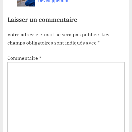
travaux de finalisation du pont Bomokandi
Développement
:
t
:
Laisser un commentaire
Votre adresse e-mail ne sera pas publiée.
Les
champs obligatoires sont indiqués avec
*
Commentaire
*