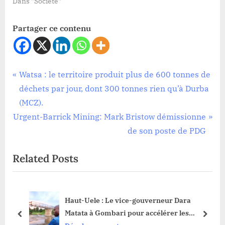
Dans "Société"
Partager ce contenu
Développement
Navigation
P
Watsa : le territoire produit plus de 600 tonnes de
r
déchets par jour, dont 300 tonnes rien qu’à Durba
de
e
(MCZ).
l’article
N
v
Urgent-Barrick Mining: Mark Bristow démissionne
e
i
de son poste de PDG
x
o
Related Posts
t
u
P
s
o
P
ne
Haut-Uele : Le vice-gouverneur Dara
s
o
Matata à Gombari pour accélérer les
t
s
prev
next