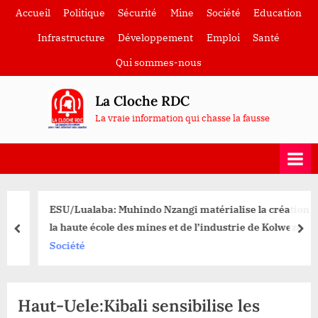
Skip
Accueil
Politique
Sécurité
Mine
Société
Education
to
Infrastructure
Développement
Emploi
Santé
content
Qui sommes-nous
La Cloche RDC
La vraie information qui chasse la fausse
ESU/Lualaba: Muhindo Nzangi matérialise la création de
la haute école des mines et de l’industrie de Kolwezi
prev
nex
Société
Haut-Uele:Kibali sensibilise les