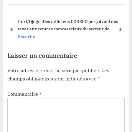
u
P
s
o
Ituri/Djugu :Des miliciens CODECO perçoivent des
P
s
e
taxes aux centres commerciaux du secteur de
o
t
prev
next
Banyali-kilo.
Sécurité
s
:
t
Laisser un commentaire
:
Votre adresse e-mail ne sera pas publiée.
Les
champs obligatoires sont indiqués avec
*
Commentaire
*