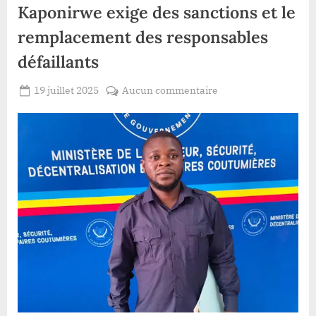
Kaponirwe exige des sanctions et le
remplacement des responsables
défaillants
Posted
sur
19 juillet 2025
Aucun commentaire
By
Patient
on
Insécurité
ROMEO
à
Durba
:
Richard
Kaponirwe
exige
des
sanctions
et
le
remplacement
des