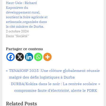
Haut-Uele : Richard
Kaponirwe du
développement rural,
soutient la foire agricole et
artisanale,organisée dans
la cité minière de Durba.
2 octobre 2024
Dans "Société"
Partager ce contenu
Sécurité
Navigation
P
TENASOSP 2025 :Une clôture globalement réussie
r
malgré des défis logistiques à Durba
de
e
N
DURBA/Kokiza dans le noir : La rentrée scolaire
l’article
v
e
compromise faute d’électricité, alerte le PDRK
i
x
Related Posts
o
t