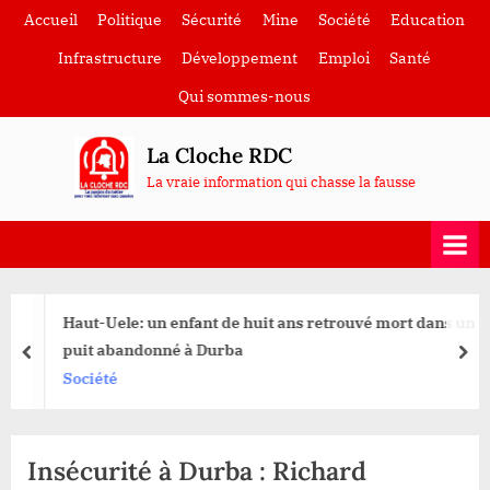
Skip
Accueil
Politique
Sécurité
Mine
Société
Education
to
Infrastructure
Développement
Emploi
Santé
content
Qui sommes-nous
La Cloche RDC
La vraie information qui chasse la fausse
Haut-Uele: un enfant de huit ans retrouvé mort dans un
puit abandonné à Durba
prev
nex
Société
Insécurité à Durba : Richard