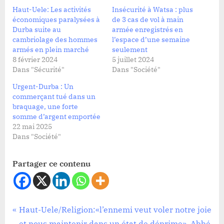
Haut-Uele: Les activités
Insécurité à Watsa : plus
économiques paralysées à
de 3 cas de vol à main
Durba suite au
armée enregistrés en
cambriolage des hommes
l’espace d’une semaine
armés en plein marché
seulement
8 février 2024
5 juillet 2024
Dans "Sécurité"
Dans "Société"
Urgent-Durba : Un
commerçant tué dans un
braquage, une forte
somme d’argent emportée
22 mai 2025
Dans "Société"
Partager ce contenu
Sécurité
Navigation
P
Haut-Uele/Religion:«l’ennemi veut voler notre joie
r
et nous maintenir dans un état de déprime», Abbé