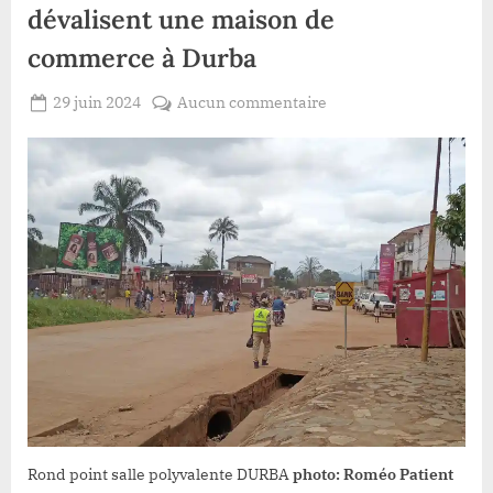
dévalisent une maison de
commerce à Durba
Posted
sur
29 juin 2024
Aucun commentaire
By
Patient
on
Watsa
ROMEO
:
Quatre
hommes
armés
dévalisent
une
maison
de
commerce
à
Durba
Rond point salle polyvalente DURBA
photo: Roméo Patient