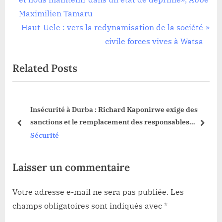
de
e
Maximilien Tamaru
l’article
v
N
Haut-Uele : vers la redynamisation de la société
i
e
civile forces vives à Watsa
o
x
Related Posts
u
t
s
P
P
o
Insécurité à Durba : Richard Kaponirwe exige des
o
s
sanctions et le remplacement des responsables
s
t
prev
next
défaillants
Sécurité
t
:
:
Laisser un commentaire
Votre adresse e-mail ne sera pas publiée.
Les
champs obligatoires sont indiqués avec
*