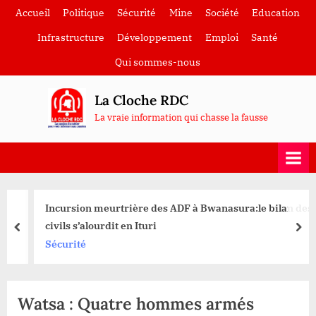
Skip
Accueil
Politique
Sécurité
Mine
Société
Education
to
Infrastructure
Développement
Emploi
Santé
content
Qui sommes-nous
La Cloche RDC
La vraie information qui chasse la fausse
Incursion meurtrière des ADF à Bwanasura:le bilan des
civils s’alourdit en Ituri
prev
nex
Sécurité
Watsa : Quatre hommes armés