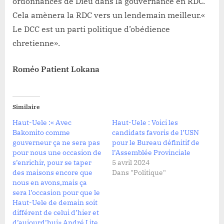
ordonnances de Dieu dans la gouvernance en RDC.
Cela amènera la RDC vers un lendemain meilleur.«
Le DCC est un parti politique d’obédience
chretienne».
Roméo Patient Lokana
Similaire
Haut-Uele :« Avec
Haut-Uele : Voici les
Bakomito comme
candidats favoris de l’USN
gouverneur ça ne sera pas
pour le Bureau définitif de
pour nous une occasion de
l’Assemblée Provinciale
s’enrichir, pour se taper
5 avril 2024
des maisons encore que
Dans "Politique"
nous en avons,mais ça
sera l’occasion pour que le
Haut-Uele de demain soit
différent de celui d’hier et
d’aujourd’hui» André Lite