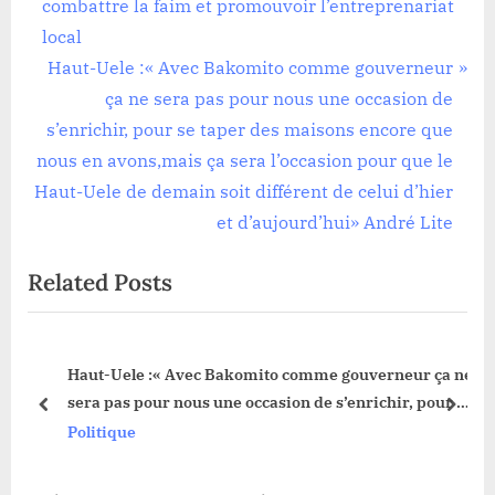
e
combattre la faim et promouvoir l’entreprenariat
l’article
v
local
i
N
Haut-Uele :« Avec Bakomito comme gouverneur
o
e
ça ne sera pas pour nous une occasion de
u
x
s’enrichir, pour se taper des maisons encore que
s
t
nous en avons,mais ça sera l’occasion pour que le
P
P
Haut-Uele de demain soit différent de celui d’hier
o
o
et d’aujourd’hui» André Lite
s
s
Related Posts
t
t
:
:
sé
Haut-Uele :« Avec Bakomito comme gouverneur ça ne
sera pas pour nous une occasion de s’enrichir, pour se
prev
next
taper des maisons encore que nous en avons,mais ça
Politique
sera l’occasion pour que le Haut-Uele de demain soit
différent de celui d’hier et d’aujourd’hui» André Lite