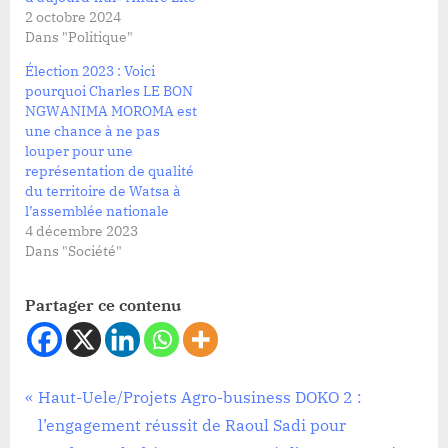
2 octobre 2024
Dans "Politique"
Élection 2023 : Voici
pourquoi Charles LE BON
NGWANIMA MOROMA est
une chance à ne pas
louper pour une
représentation de qualité
du territoire de Watsa à
l’assemblée nationale
4 décembre 2023
Dans "Société"
Partager ce contenu
Politique
Navigation
P
Haut-Uele/Projets Agro-business DOKO 2 :
r
l’engagement réussit de Raoul Sadi pour
de