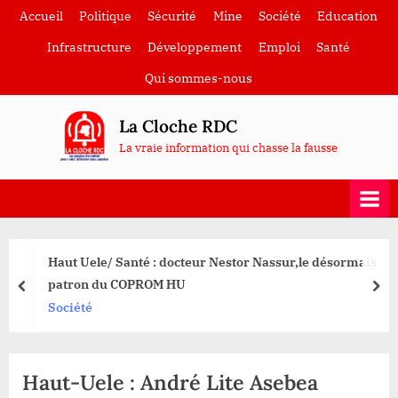
Skip
Accueil
Politique
Sécurité
Mine
Société
Education
to
Infrastructure
Développement
Emploi
Santé
content
Qui sommes-nous
La Cloche RDC
La vraie information qui chasse la fausse
Haut Uele/ Santé : docteur Nestor Nassur,le désormais
patron du COPROM HU
prev
nex
Société
Haut-Uele : André Lite Asebea