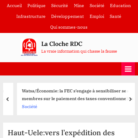
Skip
Accueil
Politique
Sécurité
Mine
Société
Education
to
Infrastructure
Développement
Emploi
Santé
content
Qui sommes-nous
La Cloche RDC
La vraie information qui chasse la fausse
Watsa/Économie: la FEC s’engage à sensibiliser ses
membres sur le paiement des taxes conventionnelles
prev
nex
Société
Haut-Uele:vers l’expédition des