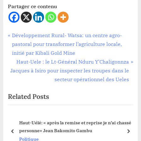
Partager ce contenu
Politique
Navigation
P
Développement Rural- Watsa: un centre agro-
r
pastoral pour transformer l’agriculture locale,
de
e
initié par Kibali Gold Mine
l’article
v
N
Haut-Uele : le Lt-Général Nduru Y’Chaligonnza
i
e
Jacques à Isiro pour inspecter les troupes dans le
o
x
secteur opérationnel des Ueles
u
t
Related Posts
s
P
P
o
o
s
 un
Haut-Uélé: « après la remise et reprise je n’ai chassé
s
t
personne» Jean Bakomito Gambu
t
:
prev
next
Politique
: