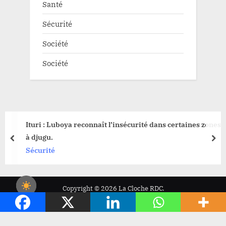
Santé
Sécurité
Société
Société
Ituri : Luboya reconnaît l’insécurité dans certaines zones
à djugu.
prev
nex
Sécurité
Copyright © 2026 La Cloche RDC.
Powered by
PressBook News WordPress theme