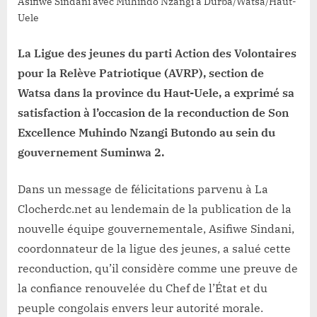
sa
Asifiwe Sindani avec Muhindo Nzangi à Durba/Watsa/Haut-
reconduction
Uele
dans
le
La Ligue des jeunes du parti Action des Volontaires
gouvernement
pour la Relève Patriotique (AVRP), section de
Suminwa
Watsa dans la province du Haut-Uele, a exprimé sa
2
satisfaction à l’occasion de la reconduction de Son
Excellence Muhindo Nzangi Butondo au sein du
gouvernement Suminwa 2.
Dans un message de félicitations parvenu à La
Clocherdc.net au lendemain de la publication de la
nouvelle équipe gouvernementale, Asifiwe Sindani,
coordonnateur de la ligue des jeunes, a salué cette
reconduction, qu’il considère comme une preuve de
la confiance renouvelée du Chef de l’État et du
peuple congolais envers leur autorité morale.