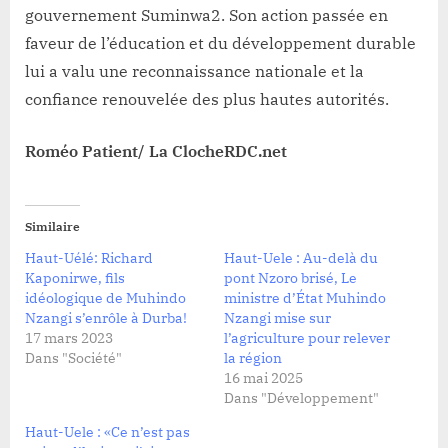
gouvernement Suminwa2. Son action passée en
faveur de l’éducation et du développement durable
lui a valu une reconnaissance nationale et la
confiance renouvelée des plus hautes autorités.
Roméo Patient/ La ClocheRDC.net
Similaire
Haut-Uélé: Richard
Haut-Uele : Au-delà du
Kaponirwe, fils
pont Nzoro brisé, Le
idéologique de Muhindo
ministre d’État Muhindo
Nzangi s’enrôle à Durba!
Nzangi mise sur
17 mars 2023
l’agriculture pour relever
Dans "Société"
la région
16 mai 2025
Dans "Développement"
Haut-Uele : «Ce n’est pas