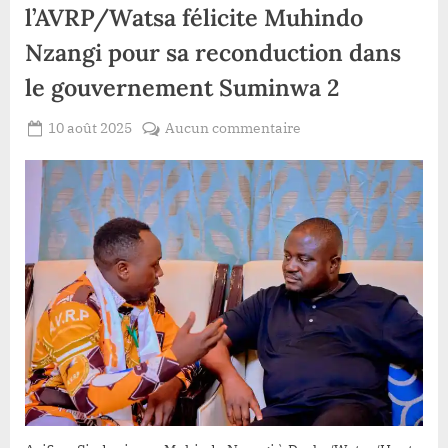
l’AVRP/Watsa félicite Muhindo
Nzangi pour sa reconduction dans
le gouvernement Suminwa 2
Posted
sur
10 août 2025
Aucun commentaire
By
Patient
on
Haut-
ROMEO
Uele
:
la
ligue
des
jeunes
de
l’AVRP/Watsa
félicite
Muhindo
Nzangi
pour