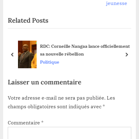
u
x
jeunesse
s
t
Related Posts
P
P
o
o
s
s
RDC: Corneille Nangaa lance officiellement
t
t
sa nouvelle rébellion
:
:
prev
next
Politique
Laisser un commentaire
Votre adresse e-mail ne sera pas publiée.
Les
champs obligatoires sont indiqués avec
*
Commentaire
*