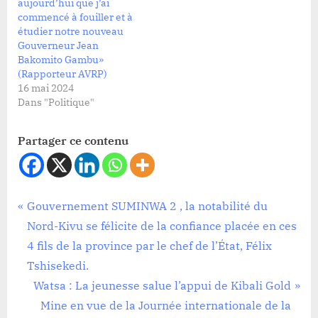
aujourd’hui que j’ai
commencé à fouiller et à
étudier notre nouveau
Gouverneur Jean
Bakomito Gambu»
(Rapporteur AVRP)
16 mai 2024
Dans "Politique"
Partager ce contenu
Politique
Navigation
P
Gouvernement SUMINWA 2 , la notabilité du
r
Nord-Kivu se félicite de la confiance placée en ces
de
e
4 fils de la province par le chef de l’État, Félix
l’article
v
Tshisekedi.
i
N
Watsa : La jeunesse salue l’appui de Kibali Gold
o
e
Mine en vue de la Journée internationale de la