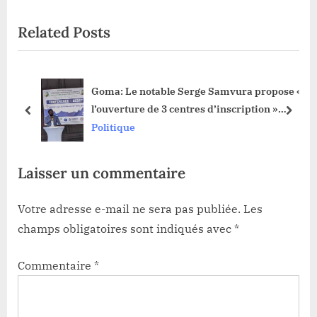
o
t
Related Posts
u
P
s
o
P
s
Goma: Le notable Serge Samvura propose «
o
t
que
l’ouverture de 3 centres d’inscription »
s
:
prev
next
ce
pour enrôler plus de 80 milles personnes
Politique
t
sans cartes d’électeurs
:
Laisser un commentaire
Votre adresse e-mail ne sera pas publiée.
Les
champs obligatoires sont indiqués avec
*
Commentaire
*