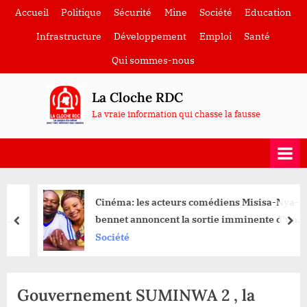
Skip
Accueil
Politique
Sécurité
Mine
Société
Education
to
Infrastructure
Développement
Emploi
Santé
content
Qui sommes-nous
La Cloche RDC
La vraie information qui chasse la fausse
Cinéma: les acteurs comédiens Misisa-Nya-
bennet annoncent la sortie imminente d’un
prev
nex
nouveau film à Durba
Société
Gouvernement SUMINWA 2 , la