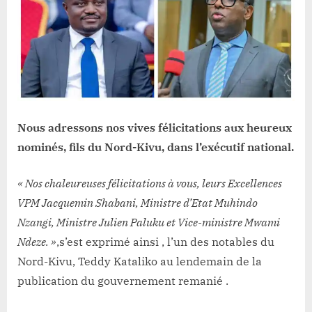
la
confiance
placée
en
ces
4
fils
de
Nous adressons nos vives félicitations aux heureux
la
nominés, fils du Nord-Kivu, dans l’exécutif national.
province
par
« Nos chaleureuses félicitations à vous, leurs Excellences
le
chef
VPM Jacquemin Shabani, Ministre d’Etat Muhindo
de
Nzangi, Ministre Julien Paluku et Vice-ministre Mwami
l’État,
Ndeze. »
,s’est exprimé ainsi , l’un des notables du
Félix
Nord-Kivu, Teddy Kataliko au lendemain de la
Tshisekedi.
publication du gouvernement remanié .