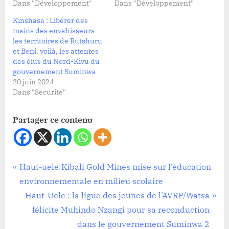
Dans "Développement"
Dans "Développement"
Kinshasa : Libérer des
mains des envahisseurs
les territoires de Rutshuru
et Beni, voilà, les attentes
des élus du Nord-Kivu du
gouvernement Suminwa
20 juin 2024
Dans "Sécurité"
Partager ce contenu
Politique
Navigation
P
Haut-uele:Kibali Gold Mines mise sur l’éducation
r
environnementale en milieu scolaire
de
e
N
Haut-Uele : la ligue des jeunes de l’AVRP/Watsa
l’article
v
e
félicite Muhindo Nzangi pour sa reconduction
i
x
dans le gouvernement Suminwa 2