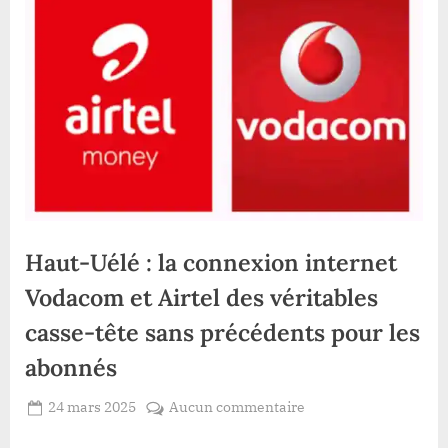
Haut-Uélé : la connexion internet
Vodacom et Airtel des véritables
casse-tête sans précédents pour les
abonnés
Posted
sur
24 mars 2025
Aucun commentaire
By
Redaction
on
Haut-