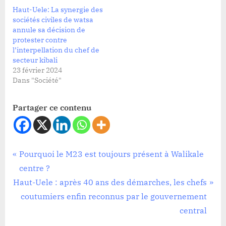
Haut-Uele: La synergie des
sociétés civiles de watsa
annule sa décision de
protester contre
l’interpellation du chef de
secteur kibali
23 février 2024
Dans "Société"
Partager ce contenu
Société
Navigation
P
Pourquoi le M23 est toujours présent à Walikale
r
centre ?
de
N
e
Haut-Uele : après 40 ans des démarches, les chefs
l’article
e
v
coutumiers enfin reconnus par le gouvernement
x
i
central
t
o