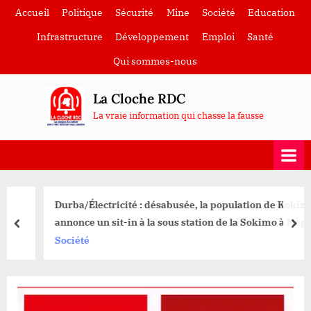
Skip
Accueil
Politique
Sécurité
Mine
Société
Education
to
Infrastructure
Développement
Emploi
Santé
content
Qui sommes-nous
La Cloche RDC
La vraie information qui chasse la fausse
Durba/Électricité : désabusée, la population de Kokiza
annonce un sit-in à la sous station de la Sokimo à Mège
prev
nex
Société