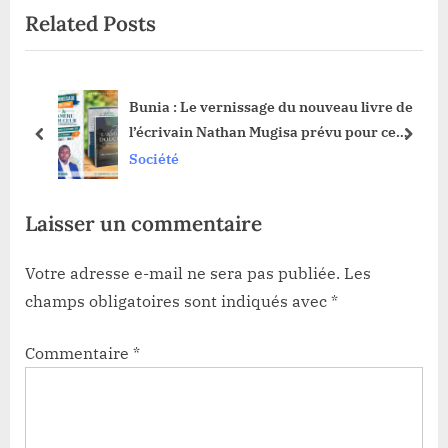
Related Posts
P
u
o
s
s
P
Bunia : Le vernissage du nouveau livre de
t
o
l’écrivain Nathan Mugisa prévu pour ce
:
s
prev
next
samedi
Société
t
:
Laisser un commentaire
Votre adresse e-mail ne sera pas publiée.
Les
champs obligatoires sont indiqués avec
*
Commentaire
*