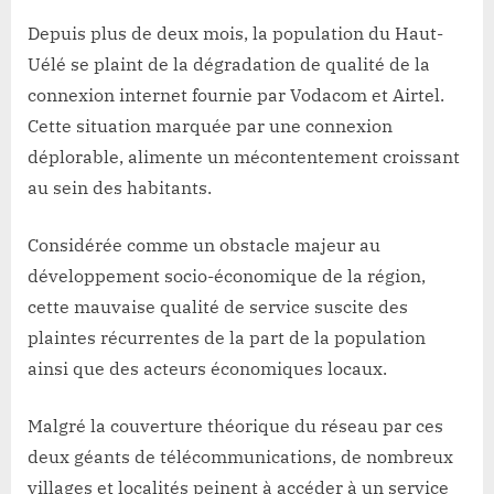
Lacloche
Uélé
:
Depuis plus de deux mois, la population du Haut-
la
Uélé se plaint de la dégradation de qualité de la
connexion
connexion internet fournie par Vodacom et Airtel.
internet
Cette situation marquée par une connexion
Vodacom
déplorable, alimente un mécontentement croissant
et
Airtel
au sein des habitants.
des
véritables
Considérée comme un obstacle majeur au
casse-
développement socio-économique de la région,
tête
cette mauvaise qualité de service suscite des
sans
précédents
plaintes récurrentes de la part de la population
pour
ainsi que des acteurs économiques locaux.
les
abonnés
Malgré la couverture théorique du réseau par ces
deux géants de télécommunications, de nombreux
villages et localités peinent à accéder à un service