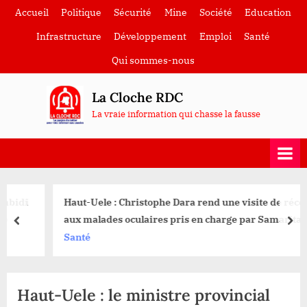
Skip
Accueil
Politique
Sécurité
Mine
Société
Education
to
Infrastructure
Développement
Emploi
Santé
content
Qui sommes-nous
La Cloche RDC
La vraie information qui chasse la fausse
Haut-Uele : Christophe Dara rend une visite de réconfort
aux malades oculaires pris en charge par Samaritan’s
prev
nex
Purse à la clinique Siloe d’Isiro
Santé
Haut-Uele : le ministre provincial