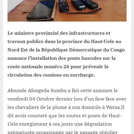
bascules
sur
la
RN
26
Le ministre provincial des infrastructures et
pour
travaux publics dans la province du Haut-Uele au
prévenir
Nord Est de la République Démocratique du Congo
la
annonce l’installation des ponts bascules sur la
circulation
des
route nationale numéro 26 pour prévenir la
camions
circulation des camions en surcharge.
en
surcharge
Afounde Afongeda Sumbu a fait cette annonce le
vendredi 04 Octobre dernier lors d’un face face avec
les chevaliers de la plume à son domicile à Watsa.Il
dit avoir constaté que les routes et ponts de Haut-
Uele enregistrent à ces jours une dégradation
prématurée occasionnée par le passage régulier