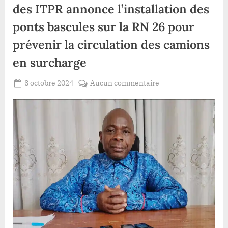
des ITPR annonce l’installation des
ponts bascules sur la RN 26 pour
prévenir la circulation des camions
en surcharge
Posted
sur
8 octobre 2024
Aucun commentaire
By
Patient
on
Haut-
ROMEO
Uele
:
le
ministre
provincial
des
ITPR
annonce
l’installation
des
ponts