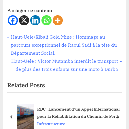
Partager ce contenu
Infrastructure
Navigation
P
Haut-Uele/Kibali Gold Mine : Hommage au
r
parcours exceptionnel de Raoul Sadi à la tête du
de
e
Département Social.
l’article
v
N
Haut-Uele : Victor Mutamba interdit le transport
i
e
de plus des trois enfants sur une moto à Durba
o
x
Related Posts
u
t
s
P
P
o
r
RDC : Lancement d’un Appel International
o
s
pour la Réhabilitation du Chemin de Fer
s
t
prev
next
des Uélés Bumba-Mungbere
Infrastructure
t
: