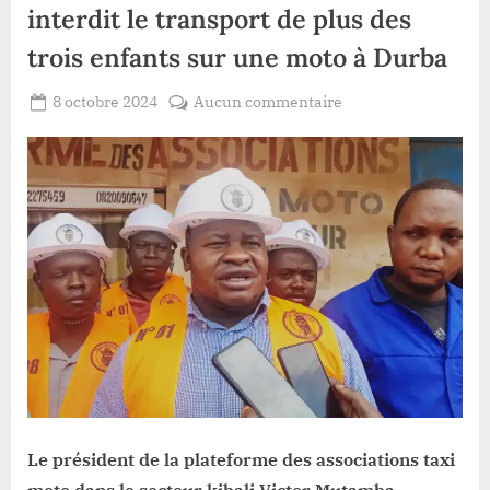
interdit le transport de plus des
trois enfants sur une moto à Durba
Posted
sur
8 octobre 2024
Aucun commentaire
By
Patient
on
Haut-
ROMEO
Uele
:
Victor
Mutamba
interdit
le
transport
de
plus
des
trois
enfants
sur
Le président de la plateforme des associations taxi
une