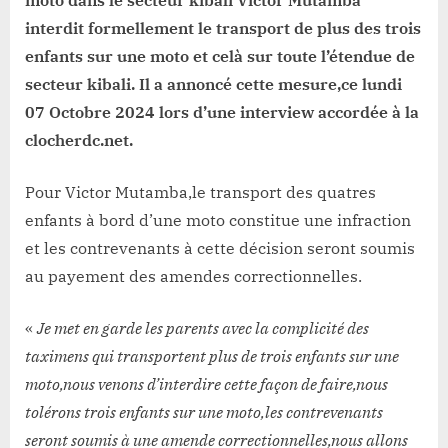
moto dans le secteur kibali Victor Mutamba
moto
interdit formellement le transport de plus des trois
à
enfants sur une moto et celà sur toute l’étendue de
Durba
secteur kibali. Il a annoncé cette mesure,ce lundi
07 Octobre 2024 lors d’une interview accordée à la
clocherdc.net.
Pour Victor Mutamba,le transport des quatres
enfants à bord d’une moto constitue une infraction
et les contrevenants à cette décision seront soumis
au payement des amendes correctionnelles.
«
Je met en garde les parents avec la complicité des
taximens qui transportent plus de trois enfants sur une
moto,nous venons d’interdire cette façon de faire,nous
tolérons trois enfants sur une moto,les contrevenants
seront soumis à une amende correctionnelles,nous allons