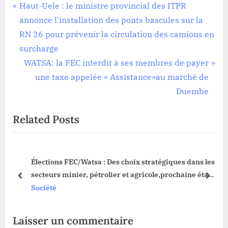
Société
Navigation
P
Haut-Uele : le ministre provincial des ITPR
r
annonce l’installation des ponts bascules sur la
de
e
RN 26 pour prévenir la circulation des camions en
l’article
v
surcharge
i
N
WATSA: la FEC interdit à ses membres de payer
o
e
une taxe appelée « Assistance»au marché de
u
x
Duembe
s
t
Related Posts
P
P
o
o
s
s
oré
Élections FEC/Watsa : Des choix stratégiques dans les
t
t
secteurs minier, pétrolier et agricole,prochaine étape
:
:
prev
next
à Durba
Société
Laisser un commentaire