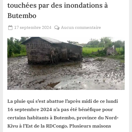
touchées par des inondations à
Butembo
Posted
sur
17 septembre 2024
Aucun commentaire
By
Patient
on
Nord-
ROMEO
Kivu
:
plusieurs
maisons
touchées
par
des
inondations
à
La pluie qui s’est abattue l’après midi de ce lundi
Butembo
16 septembre 2024 n’a pas été bénéfique pour
certains habitants à Butembo, province du Nord-
Kivu à l’Est de la RDCongo. Plusieurs maisons