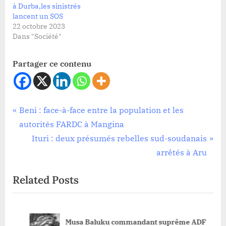
à Durba,les sinistrés
lancent un SOS
22 octobre 2023
Dans "Société"
Partager ce contenu
Société
Navigation
P
Beni : face-à-face entre la population et les
r
autorités FARDC à Mangina
de
e
N
Ituri : deux présumés rebelles sud-soudanais
l’article
v
e
arrêtés à Aru
i
x
Related Posts
o
t
u
P
s
o
Musa Baluku commandant suprême ADF
P
s