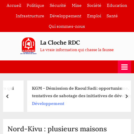
Skip
Accueil
Politique
Sécurité
Mine
Société
Education
to
Infrastructure
Développement
Emploi
Santé
content
Qui sommes-nous
La Cloche RDC
La vraie information qui chasse la fausse
KGM – Démission de Raoul Sadi: opportunisme,
tentatives de sabotage des initiatives de développement
prev
nex
en cours d’exécution, quels enjeux pour les projets
Développement
communautaires?
Nord-Kivu : plusieurs maisons