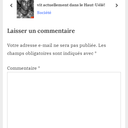
vit actuellement dans le Haut-Uélé!
o
t
prev
next
Société
s
:
t
Laisser un commentaire
:
Votre adresse e-mail ne sera pas publiée.
Les
champs obligatoires sont indiqués avec
*
Commentaire
*