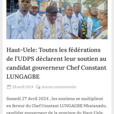
Haut-Uele: Toutes les fédérations
de l’UDPS déclarent leur soutien au
candidat gouverneur Chef Constant
LUNGAGBE
Posted
sur
28 avril 2024
Aucun commentaire
By
Redaction
on
Haut-
Lacloche
Uele:
Samedi 27 Avril 2024 , les soutiens se multiplient
Toutes
en faveur du Chef Constant LUNGAGBE Mbatanadu,
les
candidat gouverneur de la province du Haut-Uele.