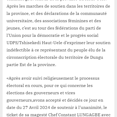
fédérations
Après les marches de soutien dans les territoires de
de
la province, et des déclarations de la communauté
l’UDPS
déclarent
universitaire, des associations féminines et des
leur
jeunes, c’est au tour des fédérations du parti de
soutien
l’Union pour la démocratie et le progrès social
au
UDPS/Tshisekedi Haut-Uele d’exprimer leur soutien
candidat
indéfectible à ce représentant du peuple élu de la
gouverneur
Chef
circonscription électorale du territoire de Dungu
Constant
partie Est de la province.
LUNGAGBE
«Après avoir suivi religieusement le processus
électoral en cours, pour ce qui concerne les
élections des gouverneurs et vices
gouverneurs,avons accepté et décidés ce jour en
date du 27 Avril 2024 de soutenir à l’unanimité, le
ticket de sa magesté Chef Constant LUNGAGBE avec