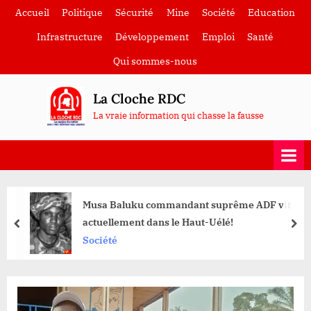
Skip
Accueil
Politique
Sécurité
Mine
Société
Education
to
Infrastructure
Développement
Emploi
Santé
content
Qui sommes-nous
La Cloche RDC
La vraie information qui chasse la fausse
Musa Baluku commandant suprême ADF vit
actuellement dans le Haut-Uélé!
prev
nex
Société