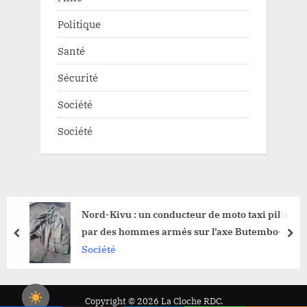
Politique
Santé
Sécurité
Société
Société
Nord-Kivu : un conducteur de moto taxi pillé
par des hommes armés sur l’axe Butembo-
prev
nex
Kyondo
Société
Copyright © 2026 La Cloche RDC.