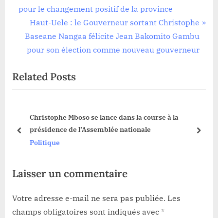
de
e
pour le changement positif de la province
l’article
v
N
Haut-Uele : le Gouverneur sortant Christophe
i
e
Baseane Nangaa félicite Jean Bakomito Gambu
o
x
pour son élection comme nouveau gouverneur
u
t
Related Posts
s
P
P
o
o
s
Christophe Mboso se lance dans la course à la
s
t
 la
présidence de l’Assemblée nationale
t
:
prev
next
Politique
:
Laisser un commentaire
Votre adresse e-mail ne sera pas publiée.
Les
champs obligatoires sont indiqués avec
*