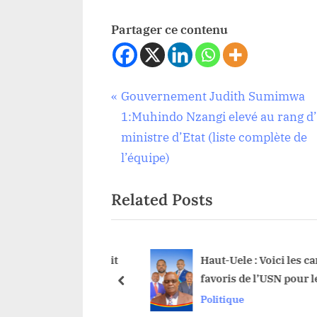
Partager ce contenu
Navigation
P
Gouvernement Judith Sumimwa
Politique
r
1:Muhindo Nzangi elevé au rang d
de
e
ministre d’Etat (liste complète de
v
l’équipe)
l’article
i
Related Posts
o
u
s
P
ésiré Kabila: Il était
Haut-Uele : Voici les cand
 le Mzee,
favoris de l’USN pour le
o
prev
ment le vieux, le sage
Bureau définitif de l’Ass
Politique
s
i, Que retenir de son
Provinciale