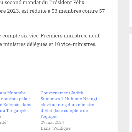
 du second mandat du Président Félix
UTAMBA
bre 2023, est réduite à 53 membres contre 57
 compte six vice-Premiers ministres, neuf
e ministres délégués et 10 vice-ministres.
tant Mutamba
Gouvernement Judith
 nouveau palais
Sumimwa 1:Muhindo Nzangi
de Kalemie, dans
elevé au rang d’un ministre
e du Tanganyika
d’Etat (liste complète de
5
l’équipe)
ité"
29 mai 2024
Dans "Politique"