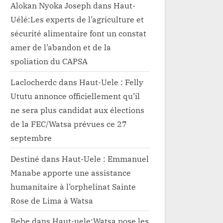
Alokan Nyoka Joseph
dans
Haut-
Uélé:Les experts de l’agriculture et
sécurité alimentaire font un constat
amer de l’abandon et de la
spoliation du CAPSA
Laclocherdc
dans
Haut-Uele : Felly
Ututu annonce officiellement qu’il
ne sera plus candidat aux élections
de la FEC/Watsa prévues ce 27
septembre
Destiné
dans
Haut-Uele : Emmanuel
Manabe apporte une assistance
humanitaire à l’orphelinat Sainte
Rose de Lima à Watsa
Bebe
dans
Haut-uele:Watsa pose les