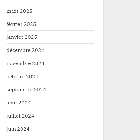
valeur après des années de
Lungagbe Mb
mars 2025
mégestion.
gouvernorat
février 2025
janvier 2025
décembre 2024
novembre 2024
octobre 2024
septembre 2024
août 2024
juillet 2024
juin 2024