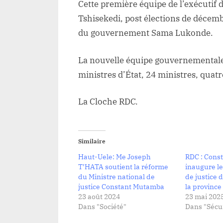
Cette première équipe de l’exécutif
M
Tshisekedi, post élections de décem
du gouvernement Sama Lukonde.
La nouvelle équipe gouvernementale
ministres d’État, 24 ministres, quatr
La Cloche RDC.
Similaire
Haut-Uele: Me Joseph
RDC : Cons
T’HATA soutient la réforme
inaugure le
du Ministre national de
de justice 
justice Constant Mutamba
la provinc
23 août 2024
23 mai 202
Dans "Société"
Dans "Sécur