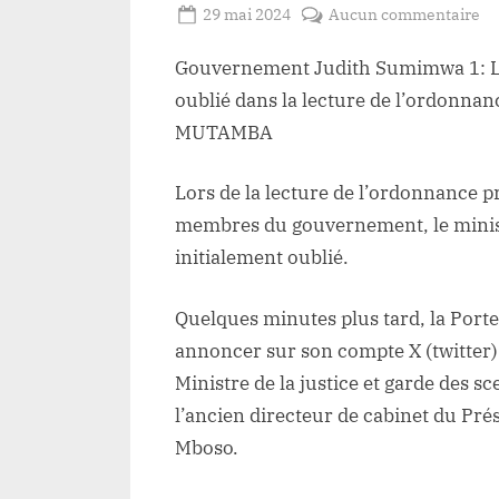
Posted
su
29 mai 2024
Aucun commentaire
By
Redaction
on
Go
Gouvernement Judith Sumimwa 1: Le 
Lacloche
Su
Le
oublié dans la lecture de l’ordonna
mi
MUTAMBA
de
la
Lors de la lecture de l’ordonnance p
ju
membres du gouvernement, le ministè
ou
initialement oublié.
da
la
Quelques minutes plus tard, la Porte
le
de
annoncer sur son compte X (twitte
l’
Ministre de la justice et garde des 
re
l’ancien directeur de cabinet du Pré
à
Mboso.
l’
C