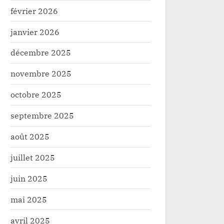
février 2026
janvier 2026
décembre 2025
novembre 2025
octobre 2025
septembre 2025
août 2025
juillet 2025
juin 2025
Gouvernorat-Haut-Uele: Chef
Haut-Uele: in
CONSTANT Lungangbe, une
Bureau défini
mai 2025
candidature méritée, pour
l’Assemblée,
Politique
Politique
avril 2025
redonner à la province sa vraie
pour le gran