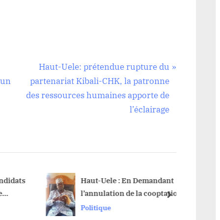
N
Haut-Uele: prétendue rupture du
e
’un
partenariat Kibali-CHK, la patronne
x
des ressources humaines apporte de
t
l’éclairage
P
o
s
t
:
idats
Haut-Uele : En Demandant
l’annulation de la cooptation
next
emblée
des chefs coutumiers,
Politique
Christophe Nangaa tente de