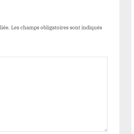
déstabiliser le Chef Constant
Lungangbe
liée.
Les champs obligatoires sont indiqués