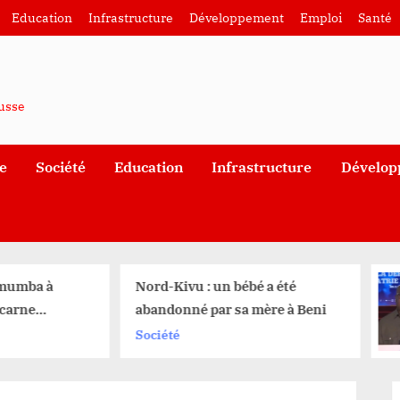
Education
Infrastructure
Développement
Emploi
Santé
ausse
e
Société
Education
Infrastructure
Dévelop
ord-Kivu : un bébé a été
Félix Tshiseked
abandonné par sa mère à Beni
Nation : «La R
pliera pas, la 
ociété
Politique
reculera pas»