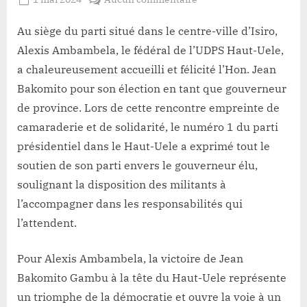
By
Redaction
on
Politique/Haut-
Lacloche
Uele
Au siège du parti situé dans le centre-ville d’Isiro,
:
Alexis Ambambela, le fédéral de l’UDPS Haut-Uele,
Le
a chaleureusement accueilli et félicité l’Hon. Jean
Fédéral
Bakomito pour son élection en tant que gouverneur
de
de province. Lors de cette rencontre empreinte de
l’UDPS,
Alexis
camaraderie et de solidarité, le numéro 1 du parti
Ambambela,
présidentiel dans le Haut-Uele a exprimé tout le
Félicite
soutien de son parti envers le gouverneur élu,
l’Hon.
soulignant la disposition des militants à
Jean
l’accompagner dans les responsabilités qui
Bakomito
pour
l’attendent.
sa
brillante
Pour Alexis Ambambela, la victoire de Jean
élection
Bakomito Gambu à la tête du Haut-Uele représente
en
un triomphe de la démocratie et ouvre la voie à un
tant