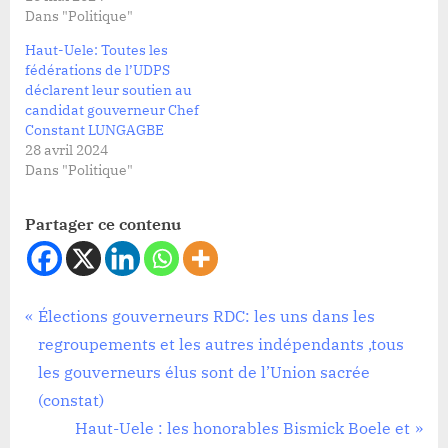
Dans "Politique"
Haut-Uele: Toutes les
fédérations de l’UDPS
déclarent leur soutien au
candidat gouverneur Chef
Constant LUNGAGBE
28 avril 2024
Dans "Politique"
Partager ce contenu
Politique
Navigation
P
Élections gouverneurs RDC: les uns dans les
r
regroupements et les autres indépendants ,tous
de
e
les gouverneurs élus sont de l’Union sacrée
l’article
v
(constat)
i
N
Haut-Uele : les honorables Bismick Boele et