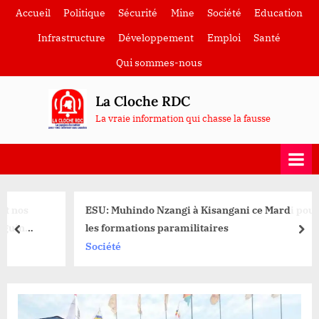
Skip
Accueil
Politique
Sécurité
Mine
Société
Education
to
Infrastructure
Développement
Emploi
Santé
content
Qui sommes-nous
La Cloche RDC
La vraie information qui chasse la fausse
ESU: Muhindo Nzangi à Kisangani ce Mardi pour lancer
les formations paramilitaires
prev
nex
Société