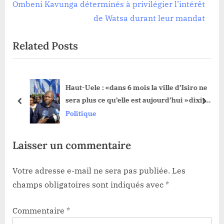
o
e
Ombeni Kavunga déterminés à privilégier l’intérêt
u
x
de Watsa durant leur mandat
s
t
Related Posts
P
P
o
o
s
s
Haut-Uele : «dans 6 mois la ville d’Isiro ne
t
t
sera plus ce qu’elle est aujourd’hui »dixit
:
:
prev
next
Jean Bakomito Gambu
Politique
Laisser un commentaire
Votre adresse e-mail ne sera pas publiée.
Les
champs obligatoires sont indiqués avec
*
Commentaire
*