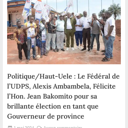
Politique/Haut-Uele : Le Fédéral de
l’UDPS, Alexis Ambambela, Félicite
l’Hon. Jean Bakomito pour sa
brillante élection en tant que
Gouverneur de province
Posted
sur
1 mai 2024
Aucun commentaire