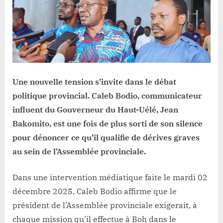
certains
députés
de
soutirer
des
millions
de
Une nouvelle tension s’invite dans le débat
francs
politique provincial. Caleb Bodio, communicateur
congolais
influent du Gouverneur du Haut-Uélé, Jean
lors
de
Bakomito, est une fois de plus sorti de son silence
missions
pour dénoncer ce qu’il qualifie de dérives graves
à
au sein de l’Assemblée provinciale.
Boh
Dans une intervention médiatique faite le mardi 02
décembre 2025, Caleb Bodio affirme que le
président de l’Assemblée provinciale exigerait, à
chaque mission qu’il effectue à Boh dans le