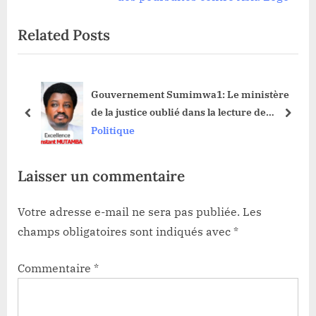
l’article
i
x
Related Posts
o
t
u
P
s
o
er
Gouvernement Sumimwa1: Le ministère
P
s
de la justice oublié dans la lecture de
o
t
prev
next
l’ordonnance revient à l’opposant
Politique
s
:
CONSTANT MUTAMBA
t
Laisser un commentaire
:
Votre adresse e-mail ne sera pas publiée.
Les
champs obligatoires sont indiqués avec
*
Commentaire
*