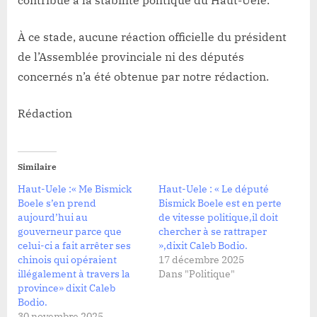
À ce stade, aucune réaction officielle du président
de l’Assemblée provinciale ni des députés
concernés n’a été obtenue par notre rédaction.
Rédaction
Similaire
Haut-Uele :« Me Bismick
Haut-Uele : « Le député
Boele s’en prend
Bismick Boele est en perte
aujourd’hui au
de vitesse politique,il doit
gouverneur parce que
chercher à se rattraper
celui-ci a fait arrêter ses
»,dixit Caleb Bodio.
chinois qui opéraient
17 décembre 2025
illégalement à travers la
Dans "Politique"
province» dixit Caleb
Bodio.
30 novembre 2025