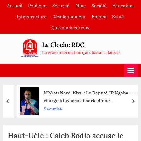
Skip
Accueil
Politique
Sécurité
Mine
Société
Education
to
Infrastructure
Développement
Emploi
Santé
content
Qui sommes-nous
La Cloche RDC
La vraie information qui chasse la fausse
M23 au Nord-Kivu : Le Député JP Ngahangondi
charge Kinshasa et parle d’une
prev
nex
« incompétence » excessive
Sécurité
Haut-Uélé : Caleb Bodio accuse le