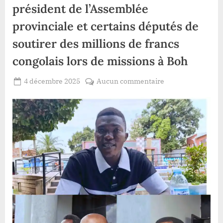
président de l’Assemblée
provinciale et certains députés de
soutirer des millions de francs
congolais lors de missions à Boh
Posted
sur
4 décembre 2025
Aucun commentaire
By
Patient
on
Haut-
ROMEO
Uélé
:
Caleb
Bodio
accuse
le
président
de
l’Assemblée
provinciale
et