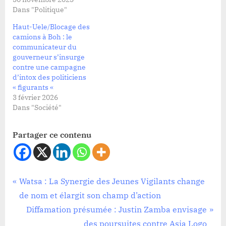
Dans "Politique"
Haut-Uele/Blocage des
camions à Boh : le
communicateur du
gouverneur s’insurge
contre une campagne
d’intox des politiciens
« figurants «
3 février 2026
Dans "Société"
Partager ce contenu
Politique
Navigation
P
Watsa : La Synergie des Jeunes Vigilants change
r
de nom et élargit son champ d’action
de
e
N
Diffamation présumée : Justin Zamba envisage
v
e
des poursuites contre Asia Logo