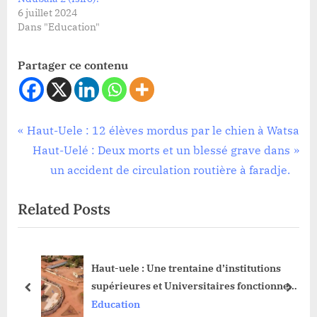
6 juillet 2024
Dans "Education"
Partager ce contenu
Education
Navigation
P
Haut-Uele : 12 élèves mordus par le chien à Watsa
r
N
Haut-Uelé : Deux morts et un blessé grave dans
de
e
e
un accident de circulation routière à faradje.
l’article
v
x
Related Posts
i
t
o
P
u
o
Haut-uele : Une trentaine d’institutions
s
s
des
supérieures et Universitaires fonctionnent
P
t
prev
next
 les
dans des locaux délabrés à isiro, constate le
Education
o
: