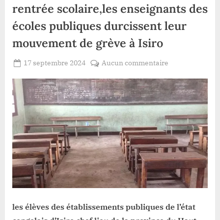
rentrée scolaire,les enseignants des
écoles publiques durcissent leur
mouvement de grève à Isiro
Posted
sur
17 septembre 2024
Aucun commentaire
By
Patient
on
Haut-
ROMEO
Uele:deux
semaines
après
la
rentrée
scolaire,les
enseignants
des
écoles
publiques
durcissent
les élèves des établissements publiques de l’état
leur