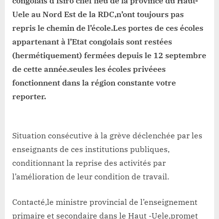
congolais d’Isiro chef lieu de la province du Haut-
mouvement
de
Uele au Nord Est de la RDC,n’ont toujours pas
grève
repris le chemin de l’école.Les portes de ces écoles
à
appartenant à l’Etat congolais sont restées
Isiro
(hermétiquement) fermées depuis le 12 septembre
de cette année.seules les écoles privéees
fonctionnent dans la région constante votre
reporter.
Situation consécutive à la grève déclenchée par les
enseignants de ces institutions publiques,
conditionnant la reprise des activités par
l’amélioration de leur condition de travail.
Contacté,le ministre provincial de l’enseignement
primaire et secondaire dans le Haut -Uele,promet