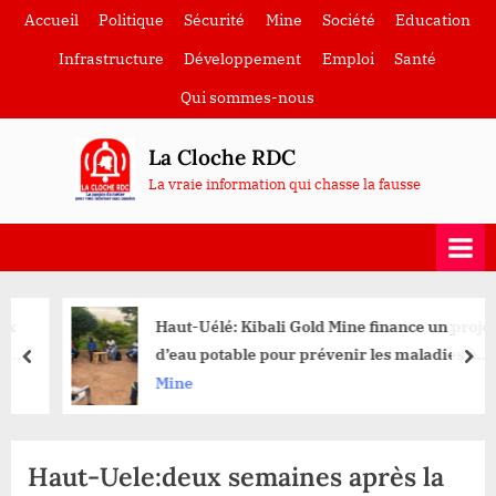
Skip
Accueil
Politique
Sécurité
Mine
Société
Education
to
Infrastructure
Développement
Emploi
Santé
content
Qui sommes-nous
La Cloche RDC
La vraie information qui chasse la fausse
Haut-Uélé: Kibali Gold Mine finance un projet
d’eau potable pour prévenir les maladies à
prev
nex
Nzopi
Mine
Haut-Uele:deux semaines après la