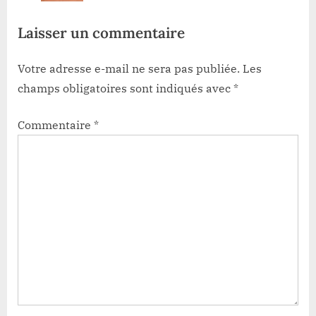
Dr Thierry Kalunga
s
Laisser un commentaire
t
:
Votre adresse e-mail ne sera pas publiée.
Les
champs obligatoires sont indiqués avec
*
Commentaire
*