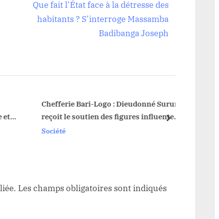
e
Que fait l’État face à la détresse des
x
habitants ? S’interroge Massamba
t
Badibanga Joseph
P
o
s
t
:
Chefferie Bari-Logo : Dieudonné Surur
Durba 
et
reçoit le soutien des figures influentes
conne
next
mito
de Watsa
popul
Société
Sociét
ongo
liée.
Les champs obligatoires sont indiqués