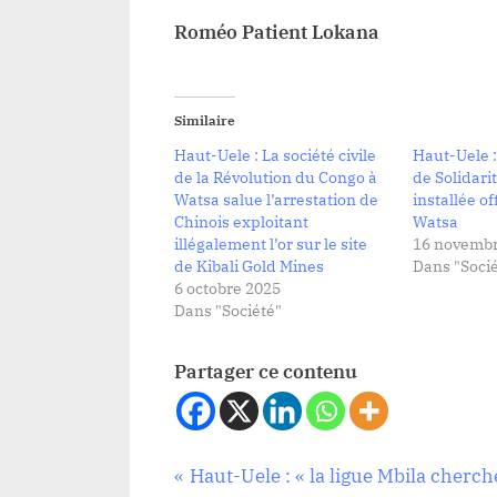
Roméo Patient Lokana
Similaire
Haut-Uele : La société civile
Haut-Uele : 
de la Révolution du Congo à
de Solidari
Watsa salue l’arrestation de
installée of
Chinois exploitant
Watsa
illégalement l’or sur le site
16 novembr
de Kibali Gold Mines
Dans "Socié
6 octobre 2025
Dans "Société"
Partager ce contenu
Navigation
P
Haut-Uele : « la ligue Mbila cherch
Société