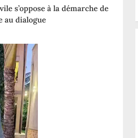
entrepreneurs locaux
ivile s’oppose à la démarche de
e au dialogue
ur
aut-
ele
a
ociété
vile
’oppose
émarche
e
igue