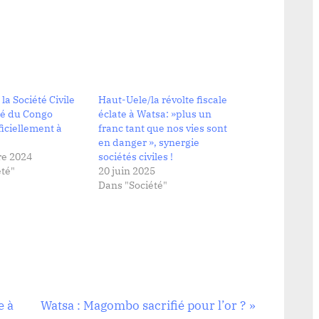
la Société Civile
Haut-Uele/la révolte fiscale
té du Congo
éclate à Watsa: »plus un
ficiellement à
franc tant que nos vies sont
en danger », synergie
e 2024
sociétés civiles !
té"
20 juin 2025
Dans "Société"
N
e à
Watsa : Magombo sacrifié pour l’or ?