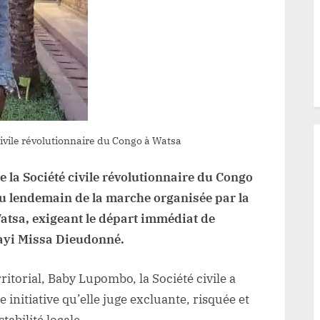
BILA
t
ppelle
u
ialogue
ivile révolutionnaire du Congo à Watsa
e la Société civile révolutionnaire du Congo
 au lendemain de la marche organisée par la
Watsa, exigeant le départ immédiat de
gayi Missa Dieudonné.
itorial, Baby Lupombo, la Société civile a
 initiative qu’elle juge excluante, risquée et
abilité locale.