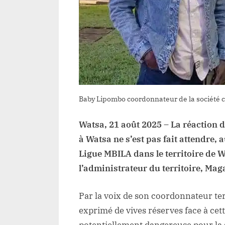
M
e
a
a
d
Baby Lipombo coordonnateur de la société c
Watsa, 21 août 2025 – La réaction d
à Watsa ne s’est pas fait attendre,
Ligue MBILA dans le territoire de 
l’administrateur du territoire, Ma
Par la voix de son coordonnateur terr
exprimé de vives réserves face à cette
potentiellement dangereuse pour la st