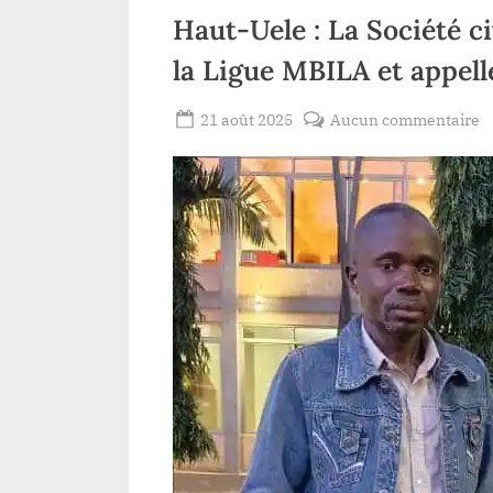
Haut-Uele : La Société c
la Ligue MBILA et appell
Posted
s
21 août 2025
Aucun commentaire
By
Patient
on
H
ROMEO
U
:
L
S
ci
s
à
la
d
d
la
L