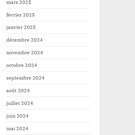
mars 2025
février 2025
janvier 2025
décembre 2024
novembre 2024
: Lancement officiel d’une
Beni: Un béb
octobre 2024
xion Wi-Fi gratuite pour la
abandonné d
septembre 2024
ation
de santé
é
Société
août 2024
juillet 2024
juin 2024
mai 2024