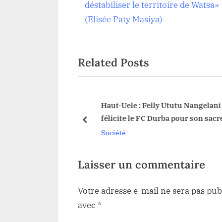
r
déstabiliser le territoire de Watsa»
de
e
(Elisée Paty Masiya)
v
l’article
i
Related Posts
o
u
s
P
: La synergie des
Haut-Uele : Felly Ututu Nangelani
civiles de watsa
félicite le FC Durba pour son sacre 
o
prev
 décision de
remercie le gouverneur Jean Bako
Société
s
r contre
pour le sponsoring du tournoi « C
t
llation du chef de
Telema »
:
Laisser un commentaire
ibali
Votre adresse e-mail ne sera pas pub
avec
*