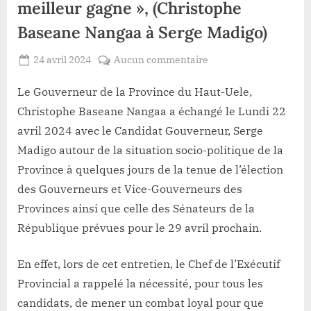
meilleur gagne », (Christophe
Baseane Nangaa à Serge Madigo)
Posted
sur
24 avril 2024
Aucun commentaire
By
Redaction
on
Gouvernorale
Lacloche
Haut-
Le Gouverneur de la Province du Haut-Uele,
Uele:
Christophe Baseane Nangaa a échangé le Lundi 22
« Que
avril 2024 avec le Candidat Gouverneur, Serge
le
Madigo autour de la situation socio-politique de la
meilleur
Province à quelques jours de la tenue de l’élection
gagne »,
(Christophe
des Gouverneurs et Vice-Gouverneurs des
Baseane
Provinces ainsi que celle des Sénateurs de la
Nangaa
République prévues pour le 29 avril prochain.
à
Serge
En effet, lors de cet entretien, le Chef de l’Exécutif
Madigo)
Provincial a rappelé la nécessité, pour tous les
candidats, de mener un combat loyal pour que