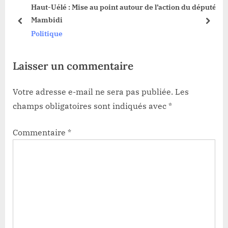
s
Haut-Uélé : Mise au point autour de l’action du député
s
t
Mambidi
t
:
prev
next
Politique
:
Laisser un commentaire
Votre adresse e-mail ne sera pas publiée.
Les
champs obligatoires sont indiqués avec
*
Commentaire
*