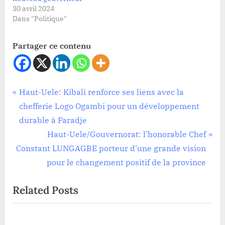
30 avril 2024
Dans "Politique"
Partager ce contenu
Politique
Navigation
P
Haut-Uele: Kibali renforce ses liens avec la
r
chefferie Logo Ogambi pour un développement
de
e
durable à Faradje
l’article
v
N
Haut-Uele/Gouvernorat: l’honorable Chef
i
e
Constant LUNGAGBE porteur d’une grande vision
o
x
pour le changement positif de la province
u
t
Related Posts
s
P
P
o
o
s