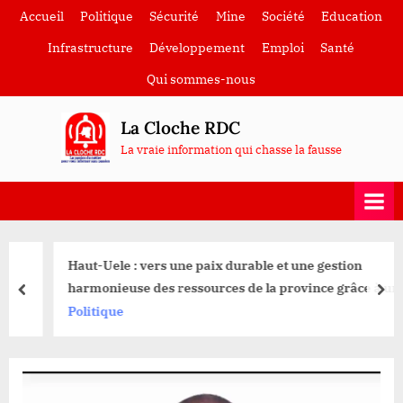
Skip
Accueil
Politique
Sécurité
Mine
Société
Education
to
Infrastructure
Développement
Emploi
Santé
content
Qui sommes-nous
La Cloche RDC
La vraie information qui chasse la fausse
Haut-Uele : vers une paix durable et une gestion
harmonieuse des ressources de la province grâce à une
prev
nex
conférence de paix organisée par le gouverneur
Politique
J.Bakomito