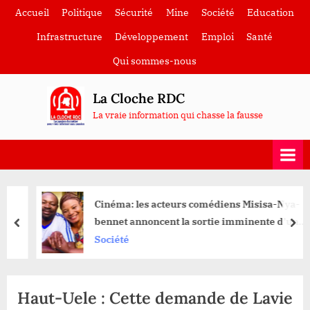
Skip
Accueil
Politique
Sécurité
Mine
Société
Education
to
Infrastructure
Développement
Emploi
Santé
content
Qui sommes-nous
La Cloche RDC
La vraie information qui chasse la fausse
Cinéma: les acteurs comédiens Misisa-Nya-
bennet annoncent la sortie imminente d’un
prev
nex
nouveau film à Durba
Société
Haut-Uele : Cette demande de Lavie