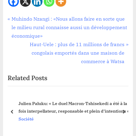
Société
Navigation
P
Muhindo Nzangi : «Nous allons faire en sorte que
r
le milieu rural connaisse aussi un développement
de
e
économique»
l’article
v
N
Haut-Uele : plus de 11 millions de francs
i
e
congolais emportés dans une maison de
o
x
commerce à Watsa
u
t
Related Posts
s
P
P
o
o
s
Julien Paluku: « Le duel Macron-Tshisekedi a été à la
s
t
fois interpellateur, responsable et plein d’intentions »
t
:
prev
next
Société
: