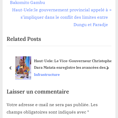
de
e
Bakomito Gambu
l’article
v
N
Haut-Uele:le gouvernement provincial appelé à
i
e
s’impliquer dans le conflit des limites entre
o
x
Dungu et Faradje
u
t
Related Posts
s
P
P
o
o
s
le
Haut-Uele: Le Vice-Gouverneur Christophe
s
t
 de
Dara Matata enregistre les avancées des
t
:
prev
next
projets provinciaux à Dungu!
Infrastructure
:
Laisser un commentaire
Votre adresse e-mail ne sera pas publiée.
Les
champs obligatoires sont indiqués avec
*