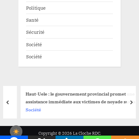
Politique
Santé
Sécurité
Société
Société
Haut-Uele : le gouvernement provincial promet une
assistance immédiate aux victimes de noyade sur la
prev
nex
rivière Kibali à Watsa
Société
Copyright © 2026 La Cloche RDC.