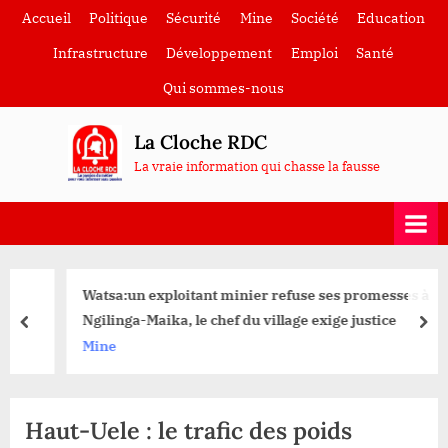
Skip
Accueil
Politique
Sécurité
Mine
Société
Education
to
Infrastructure
Développement
Emploi
Santé
content
Qui sommes-nous
La Cloche RDC
La vraie information qui chasse la fausse
Watsa:un exploitant minier refuse ses promesses à
Ngilinga-Maika, le chef du village exige justice
prev
nex
Mine
Haut-Uele : le trafic des poids