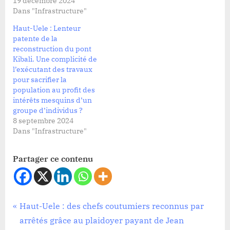
19 décembre 2024
Dans "Infrastructure"
Haut-Uele : Lenteur
patente de la
reconstruction du pont
Kibali. Une complicité de
l’exécutant des travaux
pour sacrifier la
population au profit des
intérêts mesquins d’un
groupe d’individus ?
8 septembre 2024
Dans "Infrastructure"
Partager ce contenu
Infrastructure
Navigation
P
Haut-Uele : des chefs coutumiers reconnus par
r
arrêtés grâce au plaidoyer payant de Jean