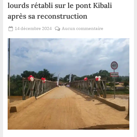
lourds rétabli sur le pont Kibali
après sa reconstruction
Posted
sur
14 décembre 2024
Aucun commentaire
By
Patient
on
Haut-
ROMEO
Uele
:
le
trafic
des
poids
lourds
rétabli
sur
le
pont
Kibali
après
sa