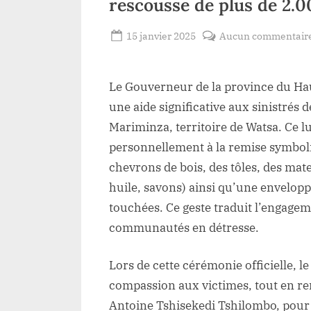
rescousse de plus de 2.0
Posted
15 janvier 2025
Aucun commentair
By
Redaction
on
Lacloche
Le Gouverneur de la province du Ha
une aide significative aux sinistrés 
Mariminza, territoire de Watsa. Ce lu
personnellement à la remise symboli
chevrons de bois, des tôles, des mate
huile, savons) ainsi qu’une enveloppe
touchées. Ce geste traduit l’engage
communautés en détresse.
Lors de cette cérémonie officielle,
compassion aux victimes, tout en re
Antoine Tshisekedi Tshilombo, pour s