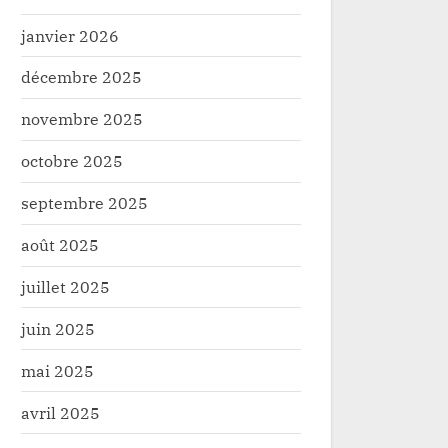
janvier 2026
décembre 2025
novembre 2025
octobre 2025
Uélé : Badibanga Masamba Joseph
Haut-Uélé : deux journ
septembre 2025
by Lipombo accusés d’arnaque au
décrétées en mémoire 
août 2025
 la société civile,la justice
la recrudescence de la
é
Société
e à faire la lumière
urbaine à Durba
juillet 2025
juin 2025
mai 2025
avril 2025