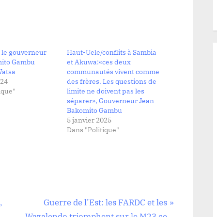
 le gouverneur
Haut-Uele/conflits à Sambia
mito Gambu
et Akuwa:«ces deux
Watsa
communautés vivent comme
024
des frères. Les questions de
ique"
limite ne doivent pas les
séparer», Gouverneur Jean
Bakomito Gambu
5 janvier 2025
Dans "Politique"
N
,
Guerre de l’Est: les FARDC et les
e
Wazalendo triomphent sur le M23 ce