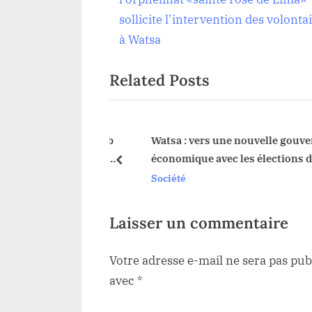
de
e
sollicite l’intervention des volonta
v
à Watsa
l’article
i
Related Posts
o
u
s
P
re le paludisme club
Watsa : vers une nouvelle gouvern
 Bristow » lance le
économique avec les élections de l
o
prev
eto »
FEC
Société
s
t
:
Laisser un commentaire
Votre adresse e-mail ne sera pas pub
avec
*