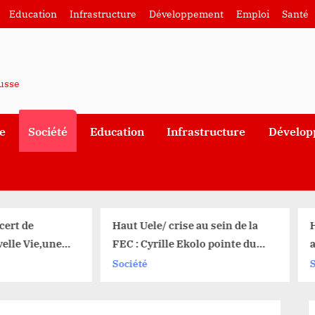
Education
Infrastructure
Développement
Emploi
Santé
ausse
e
Société
Education
Infrastructure
Dévelop
aut Uele/ crise au sein de la
Haut-Uele : Felly Ututu
EC : Cyrille Ekolo pointe du
annonce officiellement 
doigt le duo Corneille Nangaa
ne sera plus candidat a
Société
Société
et Baseane Nangaa ( réplique)
élections de la FEC/Wat
prévues ce 27 septembr