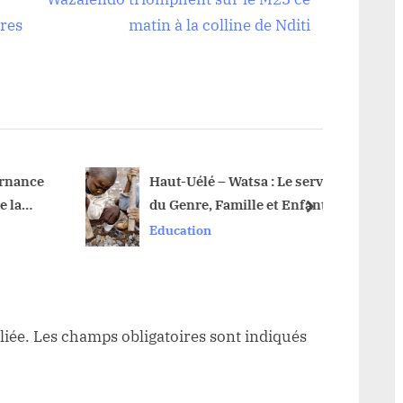
x
ires
matin à la colline de Nditi
t
P
o
s
t
:
ance
Haut-Uélé – Watsa : Le service
Haut-
a
du Genre, Famille et Enfant
et Ba
next
dénonce l’exploitation des
nom de
Education
Sociét
enfants dans les zones
appelé
minières pendant les vacances
scolaires
liée.
Les champs obligatoires sont indiqués