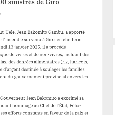
00 sinistrés de Giro
sur
e
Haut-
Uele
ut-Uele, Jean Bakomito Gambu, a apporté
:
Le
de l’incendie survenu à Giro, en chefferie
Gouverneur
ndi 13 janvier 2025, il a procédé
Bakomito
que de vivres et de non-vivres, incluant des
vole
las, des denrées alimentaires (riz, haricots,
à
 d’argent destinée à soulager les familles
la
ment du gouvernement provincial envers les
rescousse
de
plus
de
 le Gouverneur Jean Bakomito a exprimé sa
2.000
ndant hommage au Chef de l’État, Félix-
sinistrés
es efforts constants en faveur de la paix et