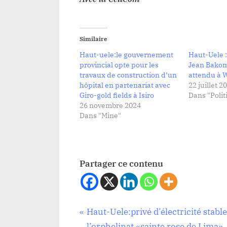
Similaire
Haut-uele:le gouvernement
Haut-Uele :
provincial opte pour les
Jean Bako
travaux de construction d’un
attendu à 
hôpital en partenariat avec
22 juillet 2
Giro-gold fields à Isiro
Dans "Polit
26 novembre 2024
Dans "Mine"
Partager ce contenu
Navigation
P
Haut-Uele:privé d’électricité stable
Société
r
l’orphelinat «sainte rose de Lima»