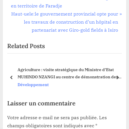
r
en territoire de Faradje
de
e
N
Haut-uele:le gouvernement provincial opte pour
l’article
v
e
les travaux de construction d’un hôpital en
i
x
partenariat avec Giro-gold fields à Isiro
o
t
Related Posts
u
P
s
o
P
s
Agriculture : visite stratégique du Ministre d’Etat
o
t
MUHINDO NZANGI au centre de démonstration des
s
:
prev
next
né
techniques agricoles de DAIPN
Développement
t
:
Laisser un commentaire
Votre adresse e-mail ne sera pas publiée.
Les
champs obligatoires sont indiqués avec
*