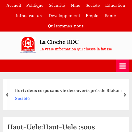
Skip
Accueil
Politique
Sécurité
Mine
Société
Education
to
Infrastructure
Développement
Emploi
Santé
content
Qui sommes-nous
La Cloche RDC
La vraie information qui chasse la fausse
Ituri : deux corps sans vie découverts près de Biakato
prev
nex
Société
Haut-Uele:Haut-Uele :sous