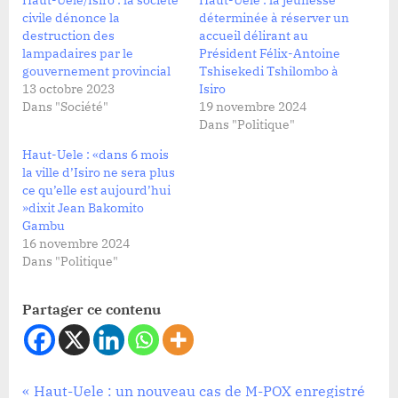
civile dénonce la
déterminée à réserver un
destruction des
accueil délirant au
lampadaires par le
Président Félix-Antoine
gouvernement provincial
Tshisekedi Tshilombo à
13 octobre 2023
Isiro
Dans "Société"
19 novembre 2024
Dans "Politique"
Haut-Uele : «dans 6 mois
la ville d’Isiro ne sera plus
ce qu’elle est aujourd’hui
»dixit Jean Bakomito
Gambu
16 novembre 2024
Dans "Politique"
Partager ce contenu
Développement
Navigation
P
Haut-Uele : un nouveau cas de M-POX enregistré