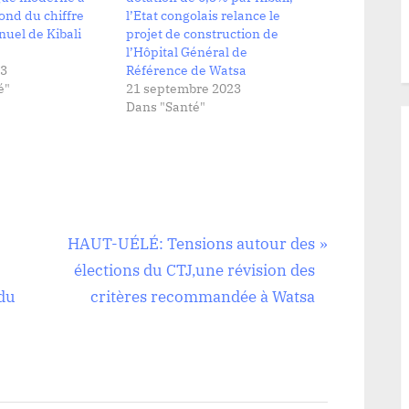
ond du chiffre
l’Etat congolais relance le
nuel de Kibali
projet de construction de
l’Hôpital Général de
23
Référence de Watsa
é"
21 septembre 2023
Dans "Santé"
N
HAUT-UÉLÉ: Tensions autour des
e
élections du CTJ,une révision des
x
 du
critères recommandée à Watsa
t
P
o
s