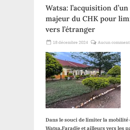
teur
Watsa: l’acquisition d’un
majeur du CHK pour limi
vers l’étranger
Posted
18 décembre 2024
Aucun comment
By
Gloire
on
VYAVU
Dans le souci de limiter la mobilité
Watsa,Faradje et ailleurs vers les 