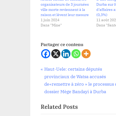
organisateurs de 3 journées
Durba sur f
ville morte reviennent à la
d’affaires a
raison et lèvent leur mesure
(0,3%)
1 juin 2024
11 août 20
Dans "Mine"
Dans "Sant
Partager ce contenu
Navigation
P
Haut-Uele: certains députés
Santé
r
provinciaux de Watsa accusés
de
e
de«remettre à zéro » le processus
v
dossier Mège Bandayi à Durba
l’article
i
Related Posts
o
u