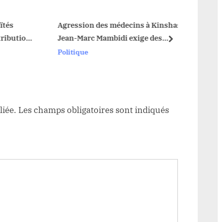
t
:
Agression des médecins à Kinshasa : Dr
ion
Jean-Marc Mambidi exige des
next
é de
poursuites judiciaires
Politique
liée.
Les champs obligatoires sont indiqués