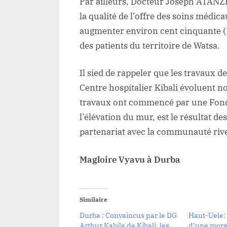
Par ailleurs, Docteur Joseph ATANZI
la qualité de l’offre des soins médica
augmenter environ cent cinquante (15
des patients du territoire de Watsa.
Il sied de rappeler que les travaux
Centre hospitalier Kibali évoluent n
travaux ont commencé par une Fonda
l’élévation du mur, est le résultat de
partenariat avec la communauté river
Magloire Vyavu à Durba
Similaire
Durba : Convaincus par le DG
Haut-Uele:
Arthur Kabila de Kibali, les
d’une mor