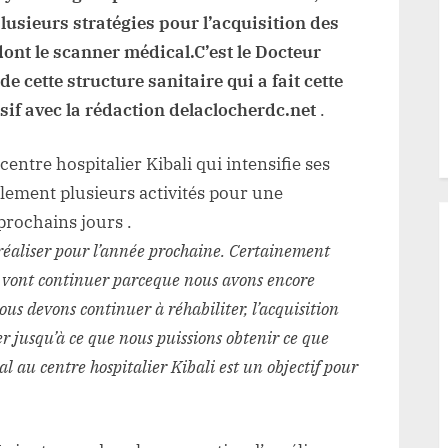
la
lusieurs stratégies pour l’acquisition des
mobilité
t le scanner médical.C’est le Docteur
des
 cette structure sanitaire qui a fait cette
malades
sif avec la rédaction delaclocherdc.net
.
vers
l’étranger
centre hospitalier Kibali qui intensifie ses
alement plusieurs activités pour une
prochains jours .
 réaliser pour l’année prochaine. Certainement
n vont continuer parceque nous avons encore
ous devons continuer à réhabiliter, l’acquisition
 jusqu’à ce que nous puissions obtenir ce que
l au centre hospitalier Kibali est un objectif pour