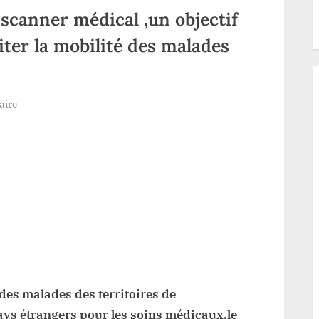
 scanner médical ,un objectif
ter la mobilité des malades
sur
aire
Watsa:
l’acquisition
d’un
scanner
médical
,un
objectif
majeur
du
CHK
 des malades des territoires de
pour
pays étrangers pour les soins médicaux,le
limiter