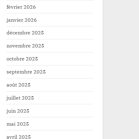
février 2026
Haut-Uele: un nouveau cas de
Ebola en RDC : Jean-M
janvier 2026
Monkeypox confirmé dans la
appelle à une riposte p
zone de santé rurale de Watsa
décembre 2025
Santé
Santé
novembre 2025
octobre 2025
septembre 2025
août 2025
juillet 2025
juin 2025
mai 2025
avril 2025