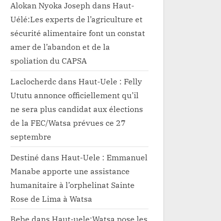
Alokan Nyoka Joseph
dans
Haut-
Uélé:Les experts de l’agriculture et
sécurité alimentaire font un constat
amer de l’abandon et de la
spoliation du CAPSA
Laclocherdc
dans
Haut-Uele : Felly
Ututu annonce officiellement qu’il
ne sera plus candidat aux élections
de la FEC/Watsa prévues ce 27
septembre
Destiné
dans
Haut-Uele : Emmanuel
Manabe apporte une assistance
humanitaire à l’orphelinat Sainte
Rose de Lima à Watsa
Bebe
dans
Haut-uele:Watsa pose les