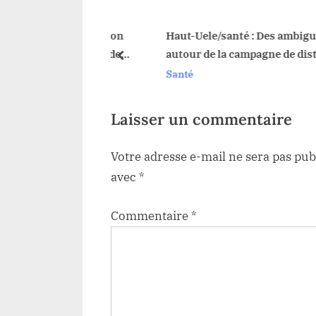
s
P
ox : la population
Haut-Uele/santé : Des ambiguïtés
 l’appropriation des
autour de la campagne de distribut
o
prev
e
des moustiquaires en zone de sant
Santé
s
Watsa
t
:
Laisser un commentaire
Votre adresse e-mail ne sera pas pub
avec
*
Commentaire
*