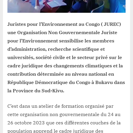
climatiques
et
la
contribution
Juristes pour l’Environnement au Congo ( JUREC)
déterminée
une Organisation Non Gouvernementale Juriste
au
pour l’Environnement sensibilise les membres
niveau
national
d’administration, recherche scientifique et
au
universités, société civile et le secteur privé sur le
centre
cadre juridique des changements climatiques et la
d’un
contribution déterminée au niveau national en
atelier
République Démocratique du Congo à Bukavu dans
du
JUREC
la Province du Sud-Kivu.
C’est dans un atelier de formation organisé par
cette organisation non gouvernementale du 24 au
26 octobre 2023 que ces différentes couches de la
population apprend le cadre juridique des