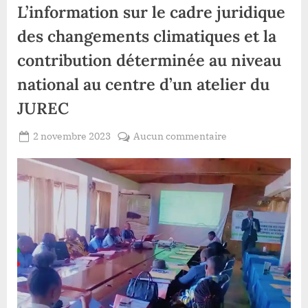
L’information sur le cadre juridique
des changements climatiques et la
contribution déterminée au niveau
national au centre d’un atelier du
JUREC
Posted
sur
2 novembre 2023
Aucun commentaire
By
Redaction
on
Sud-
Lacloche
Kivu/Environnem
:
L’information
sur
le
cadre
juridique
des
changements