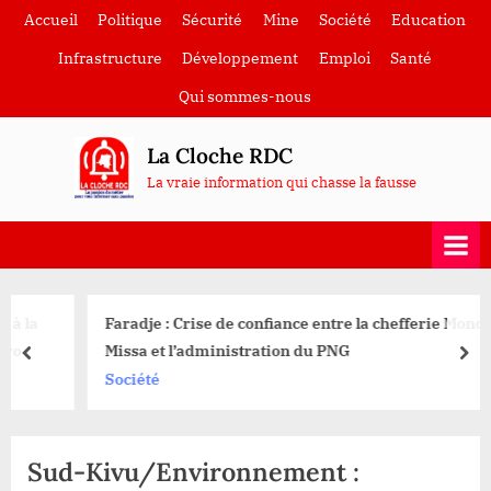
Skip
Accueil
Politique
Sécurité
Mine
Société
Education
to
Infrastructure
Développement
Emploi
Santé
content
Qui sommes-nous
La Cloche RDC
La vraie information qui chasse la fausse
Faradje : Crise de confiance entre la chefferie Mondo
Missa et l’administration du PNG
prev
nex
Société
Sud-Kivu/Environnement :