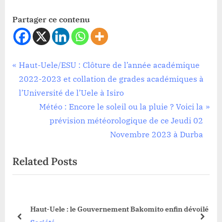
Partager ce contenu
Société
Navigation
P
Haut-Uele/ESU : Clôture de l’année académique
r
2022-2023 et collation de grades académiques à
de
e
l’Université de l’Uele à Isiro
l’article
v
N
Météo : Encore le soleil ou la pluie ? Voici la
i
e
prévision météorologique de ce Jeudi 02
o
x
Novembre 2023 à Durba
u
t
Related Posts
s
P
P
o
o
s
22-
s
t
Haut-Uele : le Gouvernement Bakomito enfin dévoilé
t
:
prev
next