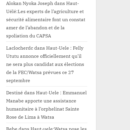
Alokan Nyoka Joseph
dans
Haut-
Uélé:Les experts de l’agriculture et
sécurité alimentaire font un constat
amer de l’abandon et de la
spoliation du CAPSA
Laclocherdc
dans
Haut-Uele : Felly
Ututu annonce officiellement qu’il
ne sera plus candidat aux élections
de la FEC/Watsa prévues ce 27
septembre
Destiné
dans
Haut-Uele : Emmanuel
Manabe apporte une assistance
humanitaire à l’orphelinat Sainte
Rose de Lima à Watsa
Bebe
dans
Haut-uele:Watsa pose les