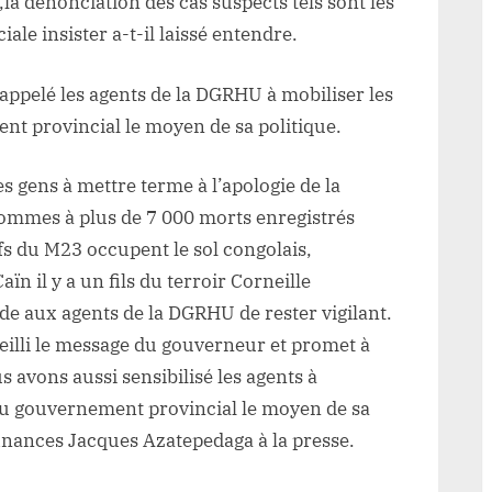
,la dénonciation des cas suspects tels sont les
iale insister a-t-il laissé entendre.
 appelé les agents de la DGRHU à mobiliser les
t provincial le moyen de sa politique.
es gens à mettre terme à l’apologie de la
sommes à plus de 7 000 morts enregistrés
fs du M23 occupent le sol congolais,
n il y a un fils du terroir Corneille
 aux agents de la DGRHU de rester vigilant.
eilli le message du gouverneur et promet à
s avons aussi sensibilisé les agents à
au gouvernement provincial le moyen de sa
 finances Jacques Azatepedaga à la presse.