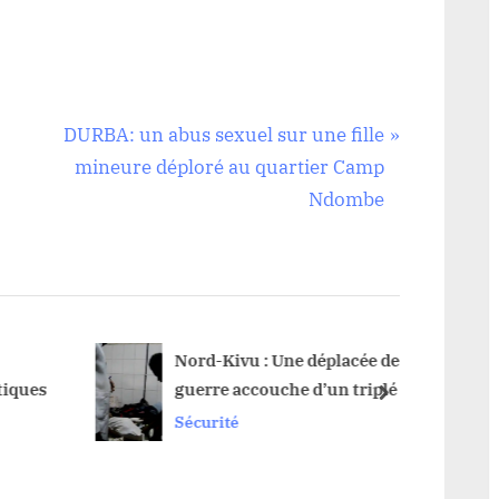
N
DURBA: un abus sexuel sur une fille
e
mineure déploré au quartier Camp
x
Ndombe
t
P
o
s
t
Nord-Kivu : Une déplacée de
Nord-
ques
guerre accouche d’un triplé à
à la p
:
next
Lubero
Sécurité
Sécuri