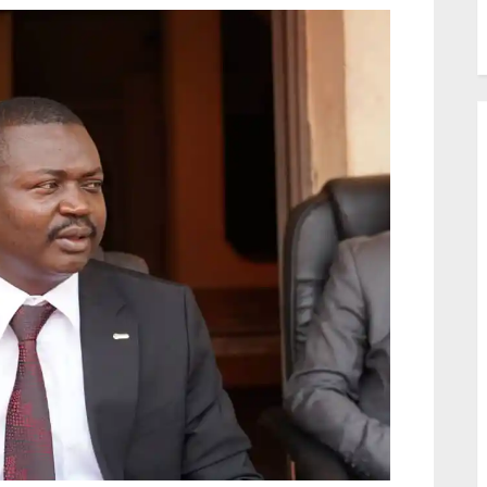
l’identité culturelle »
relier deux Kas
une route de d
agricole