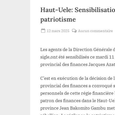
Haut-Uele: Sensibilisat
patriotisme
Posted
s
12 mars 2025
Aucun commentaire
By
Redaction
on
H
Lacloche
U
Les agents de la Direction Générale
S
d
sigle,ont été sensibilisés ce mardi 1
a
provincial des finances Jacques Aza
d
l
C’est en exécution de la décision de 
provincial des finances a convoqué 
a
personnels de cette régie financière 
p
patron des finances dans le Haut-Uel
province Jean Bakomito Gambu met en