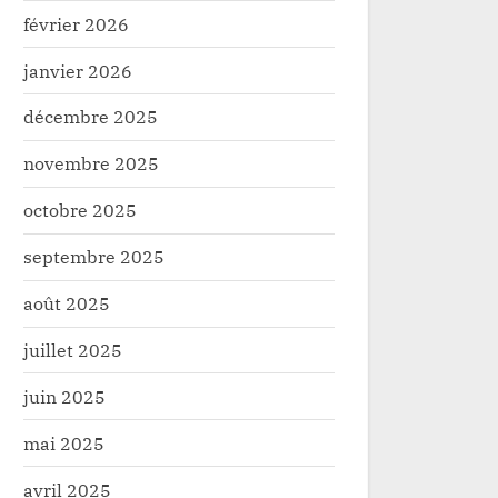
février 2026
janvier 2026
décembre 2025
novembre 2025
octobre 2025
septembre 2025
août 2025
juillet 2025
Kivu : 7 rendus du M23 présentés
Goma : Auprè
resse à Beni
Ministre, le
juin 2025
Mukweso pla
té
Politique
mai 2025
l’indemnisat
opérateurs 
avril 2025