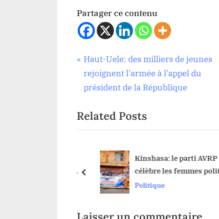
Partager ce contenu
Navigation
P
Haut-Uele: des milliers de jeunes
Politique
,
r
rejoignent l’armée à l’appel du
de
Sécurité
e
président de la République
v
l’article
Related Posts
i
o
u
s
é à Durba : Richard
Kinshasa: le parti AVRP
 ses responsabilités
célèbre les femmes politi
P
prev
é compétente
Politique
o
s
t
Laisser un commentaire