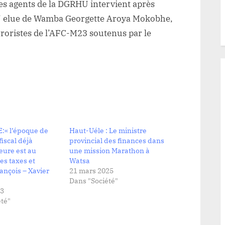
des agents de la DGRHU intervient après
e l’ elue de Wamba Georgette Aroya Mokobhe,
rroristes de l’AFC-M23 soutenus par le
« l’époque de
Haut-Uéle : Le ministre
fiscal déjà
provincial des finances dans
heure est au
une mission Marathon à
s taxes et
Watsa
ançois – Xavier
21 mars 2025
Dans "Société"
23
té"