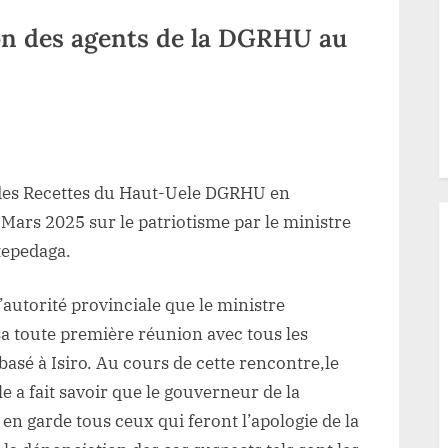
ion des agents de la DGRHU au
ur
aut-
ele:
 des Recettes du Haut-Uele DGRHU en
ensibilisation
es
1 Mars 2025 sur le patriotisme par le ministre
gents
tepedaga.
e
a
l’autorité provinciale que le ministre
DGRHU
sa toute première réunion avec tous les
u
basé à Isiro. Au cours de cette rencontre,le
atriotisme
e a fait savoir que le gouverneur de la
 garde tous ceux qui feront l’apologie de la