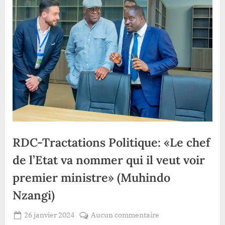
RDC-Tractations Politique: «Le chef
de l’Etat va nommer qui il veut voir
premier ministre» (Muhindo
Nzangi)
Posted
sur
26 janvier 2024
Aucun commentaire