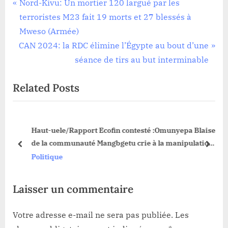
Politique
Navigation
P
Nord-Kivu: Un mortier 120 largué par les
r
terroristes M23 fait 19 morts et 27 blessés à
de
e
Mweso (Armée)
l’article
N
v
CAN 2024: la RDC élimine l’Égypte au bout d’une
e
i
séance de tirs au but interminable
x
o
Related Posts
t
u
P
s
o
P
Haut-uele/Rapport Ecofin contesté :Omunyepa Blaise
s
o
à
de la communauté Mangbgetu crie à la manipulation
t
s
prev
next
ur
et réclame justice
Politique
:
t
:
Laisser un commentaire
Votre adresse e-mail ne sera pas publiée.
Les