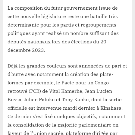
By
Redaction
on
RDC-
Lacloche
Tractations
La composition du futur gouvernement issue de
Politique:
cette nouvelle législature reste une bataille très
«Le
déterminante pour les partis et regroupements
chef
politiques ayant realisé un nombre suffisant des
de
députés nationaux lors des élections du 20
l’Etat
va
décembre 2023.
nommer
qui
Déjà les grandes couleurs sont annoncées de part et
il
d’autre avec notamment la création des plate-
veut
formes par exemple, le Pacte pour un Congo
voir
premier
retrouvé (PCR) de Vital Kamerhe, Jean Lucien
ministre»
Bussa, Julien Paluku et Tony Kanku, dont la sortie
(Muhindo
officielle est intervenue mardi dernier à Kinshasa.
Nzangi)
Ce dernier s’est fixé quelques objectifs, notamment
la consolidation de la majorité parlementaire en
faveur de l’Union sacrée, plateforme dirigée par