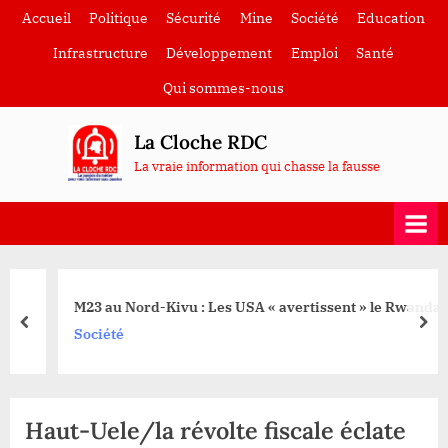
Skip
Accueil
Politique
Sécurité
Mine
Société
Education
to
Infrastructure
Développement
Emploi
Santé
content
Qui sommes-nous
La Cloche RDC
La vraie information qui chasse la fausse
M23 au Nord-Kivu : Les USA « avertissent » le Rwanda
prev
nex
Société
Haut-Uele/la révolte fiscale éclate