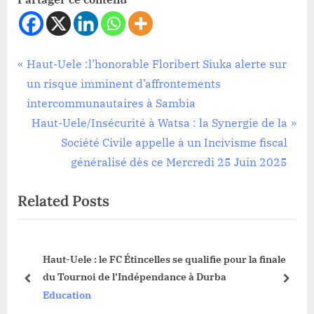
Société
Navigation
P
Haut-Uele :l’honorable Floribert Siuka alerte sur
r
un risque imminent d’affrontements
de
e
intercommunautaires à Sambia
l’article
v
N
Haut-Uele/Insécurité à Watsa : la Synergie de la
i
e
Société Civile appelle à un Incivisme fiscal
o
x
généralisé dès ce Mercredi 25 Juin 2025
u
t
Related Posts
s
P
P
o
o
s
 à
Haut-Uele : le FC Étincelles se qualifie pour la finale
s
t
du Tournoi de l’Indépendance à Durba
t
:
prev
next
Education
: