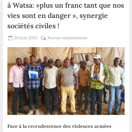
à Watsa: »plus un franc tant que nos
vies sont en danger », synergie
sociétés civiles !
Posted
sur
20 juin 2025
Aucun commentaire
By
Patient
on
Haut-
ROMEO
Uele/la
révolte
fiscale
éclate
à
Watsa: »plus
un
franc
tant
que
nos
vies
Face à la recrudescence des violences armées