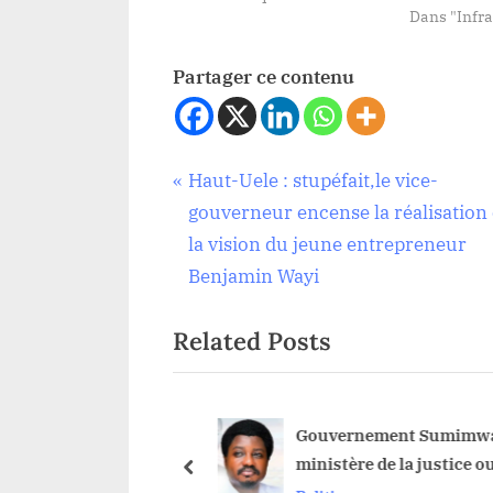
Dans "Infra
Partager ce contenu
Navigation
P
Haut-Uele : stupéfait,le vice-
Politique
r
gouverneur encense la réalisation 
de
e
la vision du jeune entrepreneur
v
Benjamin Wayi
l’article
i
Related Posts
o
u
s
P
e-Routes délabrées à
Gouvernement Sumimwa1
 le cri d’alarme du
ministère de la justice ou
o
prev
TAMILE AVAMA
dans la lecture de