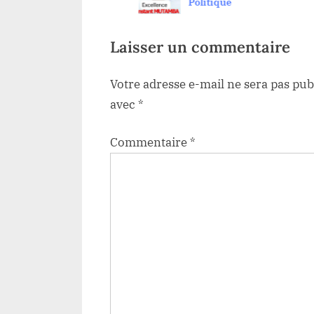
cture
Politique
s
l’ordonnance revient à
t
l’opposant CONSTANT
:
Laisser un commentaire
MUTAMBA
Votre adresse e-mail ne sera pas pub
avec
*
Commentaire
*