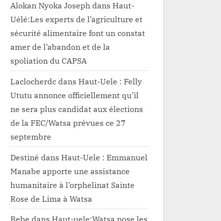
Alokan Nyoka Joseph
dans
Haut-
Uélé:Les experts de l’agriculture et
sécurité alimentaire font un constat
amer de l’abandon et de la
spoliation du CAPSA
Laclocherdc
dans
Haut-Uele : Felly
Ututu annonce officiellement qu’il
ne sera plus candidat aux élections
de la FEC/Watsa prévues ce 27
septembre
Destiné
dans
Haut-Uele : Emmanuel
Manabe apporte une assistance
humanitaire à l’orphelinat Sainte
Rose de Lima à Watsa
Bebe
dans
Haut-uele:Watsa pose les