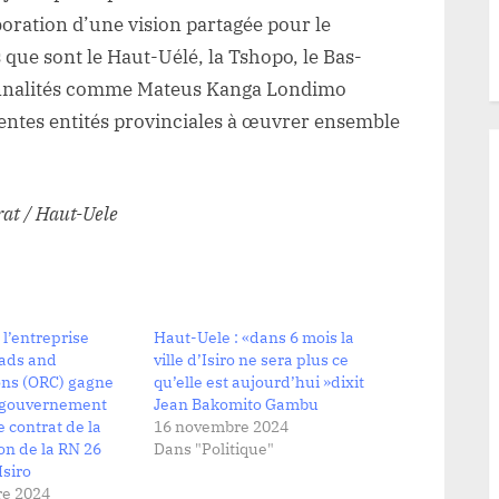
boration d’une vision partagée pour le
ue sont le Haut-Uélé, la Tshopo, le Bas-
rsonnalités comme Mateus Kanga Londimo
entes entités provinciales à œuvrer ensemble
at / Haut-Uele
 l’entreprise
Haut-Uele : «dans 6 mois la
oads and
ville d’Isiro ne sera plus ce
ons (ORC) gagne
qu’elle est aujourd’hui »dixit
 gouvernement
Jean Bakomito Gambu
e contrat de la
16 novembre 2024
ion de la RN 26
Dans "Politique"
siro
e 2024