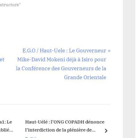
structure"
N
E.G.O / Haut-Uele : Le Gouverneur
e
et
Mike-David Mokeni déjà à Isiro pour
x
la Conférence des Gouverneurs de la
t
Grande Orientale
P
o
s
t
:
: Le
Haut-Uélé : l’ONG COPADH dénonce
Haut-U
blié
l’interdiction de la plénière de
et séc
next
l’Assemblée provinciale et appelle au
amer d