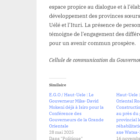
espace propice au dialogue et à l’éla
développement des provinces sœurs q
Uélé et l’Ituri. La présence de pe
témoigne de l’engagement des différ
pour un avenir commun prospère.
Cellule de communication du Gouvernor
Similaire
E.G.O / Haut-Uele : Le
Haut-Uele :
Gouverneur Mike-David
Oriental R
Mokeni déjà à Isiro pour la
Constructi
Conférence des
au près du
Gouverneurs de la Grande
provincial l
Orientale
réhabilitat
28 mai 2025
axe Watsa-I
Dans "Politique"
16 novembr