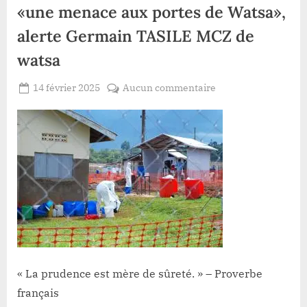
«une menace aux portes de Watsa»,
alerte Germain TASILE MCZ de
watsa
Posted
sur
14 février 2025
Aucun commentaire
By
Gloire
on
Résurgence
VYAVU
d’Ebola
en
Ouganda:
«une
menace
aux
portes
de
Watsa»,
alerte
« La prudence est mère de sûreté. » – Proverbe
Germain
TASILE
français