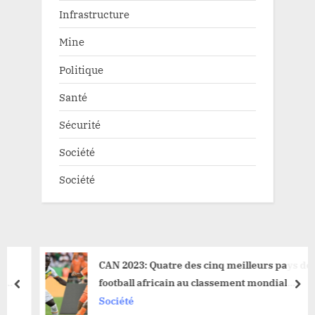
Infrastructure
Mine
Politique
Santé
Sécurité
Société
Société
CAN 2023: Quatre des cinq meilleurs pays de
football africain au classement mondial
prev
nex
éliminés du championnat
Société