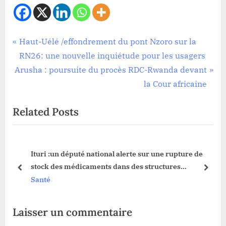
Santé
Navigation
P
Haut-Uélé /effondrement du pont Nzoro sur la
r
RN26: une nouvelle inquiétude pour les usagers
de
N
e
Arusha : poursuite du procès RDC-Rwanda devant
l’article
e
v
la Cour africaine
x
i
Related Posts
t
o
P
u
o
s
ar
Ituri :un député national alerte sur une rupture de
s
P
e
stock des médicaments dans des structures
t
o
prev
next
sanitaires à Djugu
Santé
:
s
t
Laisser un commentaire
: