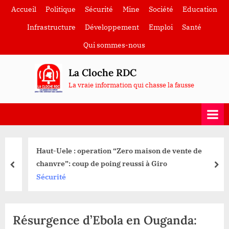
Skip
Accueil
Politique
Sécurité
Mine
Société
Education
to
Infrastructure
Développement
Emploi
Santé
content
Qui sommes-nous
La Cloche RDC
La vraie information qui chasse la fausse
Haut-Uele : operation “Zero maison de vente de
chanvre”: coup de poing reussi à Giro
prev
nex
Sécurité
Résurgence d’Ebola en Ouganda: