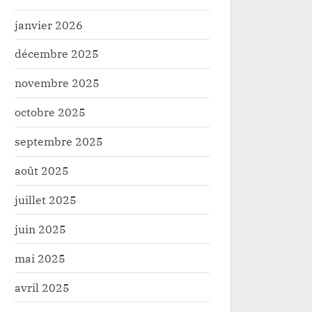
janvier 2026
décembre 2025
novembre 2025
octobre 2025
septembre 2025
: nouvelle attaque armée à
Arusha : pou
e, un opérateur économique
RDC-Rwanda 
août 2025
ement blessé
africaine
té
Politique
juillet 2025
juin 2025
mai 2025
avril 2025