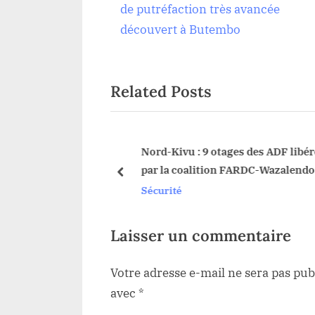
r
de putréfaction très avancée
de
e
découvert à Butembo
v
l’article
i
Related Posts
o
u
s
P
é à Durba : Richard
Nord-Kivu : 9 otages des ADF libér
 ses responsabilités
par la coalition FARDC-Wazalendo 
o
prev
é compétente
Lubero
Sécurité
s
t
:
Laisser un commentaire
Votre adresse e-mail ne sera pas pub
avec
*