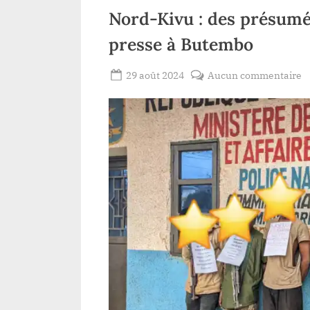
Moku
Nord-Kivu : des présumés
presse à Butembo
Posted
s
29 août 2024
Aucun commentaire
By
Patient
on
N
ROMEO
K
:
d
p
c
p
à
la
p
à
B