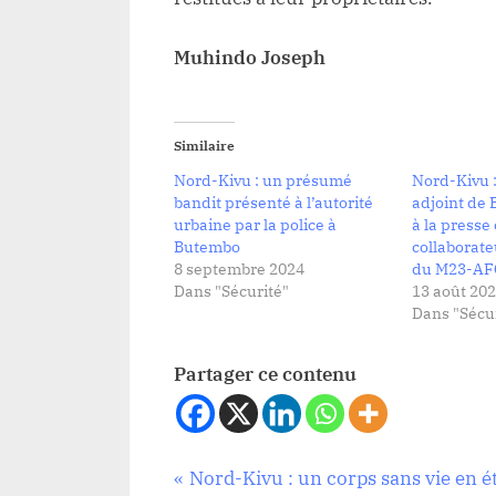
Muhindo Joseph
Similaire
Nord-Kivu : un présumé
Nord-Kivu 
bandit présenté à l’autorité
adjoint de
urbaine par la police à
à la press
Butembo
collaborate
8 septembre 2024
du M23-AF
Dans "Sécurité"
13 août 20
Dans "Sécur
Partager ce contenu
Navigation
P
Nord-Kivu : un corps sans vie en é
Sécurité