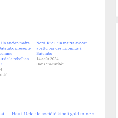
: Un ancien maire
Nord-Kivu : un maitre avocat
 Butembo présenté
abattu par des inconnus à
e comme
Butembo
ur de la rébellion
14 août 2024
C
Dans "Sécurité"
24
ité"
N
tat
Haut-Uele : la société kibali gold mine