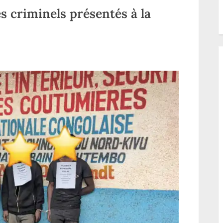
 criminels présentés à la
ur
ord-
ivu
es
résumés
riminels
résentés
resse
utembo