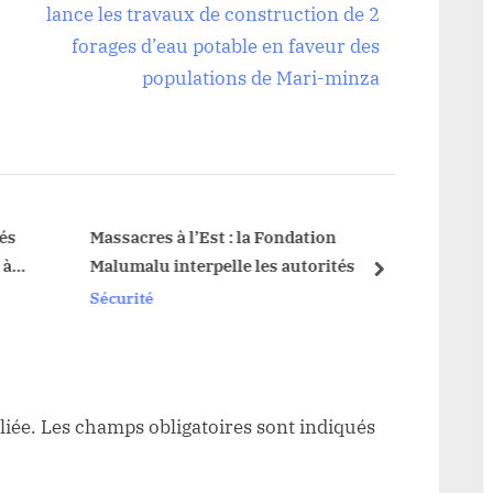
e
lance les travaux de construction de 2
x
forages d’eau potable en faveur des
t
populations de Mari-minza
P
o
s
t
:
és
Massacres à l’Est : la Fondation
Watsa 
à
Malumalu interpelle les autorités
Duemb
next
grièv
Sécurité
Sécuri
liée.
Les champs obligatoires sont indiqués