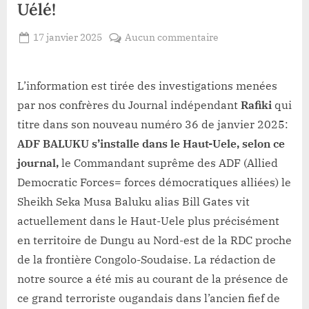
Uélé!
Posted
sur
17 janvier 2025
Aucun commentaire
By
Redaction
on
Musa
Lacloche
Baluku
commandant
L’information est tirée des investigations menées
suprême
par nos confrères du Journal indépendant
Rafiki
qui
ADF
titre dans son nouveau numéro 36 de janvier 2025:
vit
ADF BALUKU s’installe dans le Haut-Uele, selon ce
actuellement
journal,
le Commandant suprême des ADF (Allied
dans
le
Democratic Forces= forces démocratiques alliées) le
Haut-
Sheikh Seka Musa Baluku alias Bill Gates vit
Uélé!
actuellement dans le Haut-Uele plus précisément
en territoire de Dungu au Nord-est de la RDC proche
de la frontière Congolo-Soudaise. La rédaction de
notre source a été mis au courant de la présence de
ce grand terroriste ougandais dans l’ancien fief de