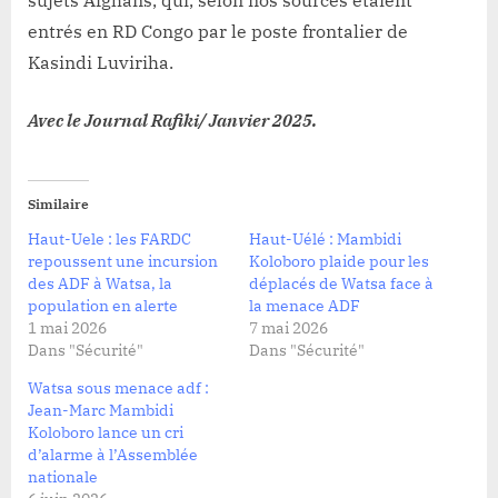
sujets Afghans, qui, selon nos sources étaient
entrés en RD Congo par le poste frontalier de
Kasindi Luviriha.
Avec le Journal Rafiki/ Janvier 2025.
Similaire
Haut-Uele : les FARDC
Haut-Uélé : Mambidi
repoussent une incursion
Koloboro plaide pour les
des ADF à Watsa, la
déplacés de Watsa face à
population en alerte
la menace ADF
1 mai 2026
7 mai 2026
Dans "Sécurité"
Dans "Sécurité"
Watsa sous menace adf :
Jean-Marc Mambidi
Koloboro lance un cri
d’alarme à l’Assemblée
nationale