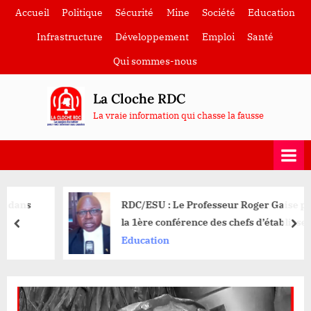
Skip
Accueil
Politique
Sécurité
Mine
Société
Education
to
Infrastructure
Développement
Emploi
Santé
content
Qui sommes-nous
La Cloche RDC
La vraie information qui chasse la fausse
RDC/ESU : Le Professeur Roger Gaise préside
la 1ère conférence des chefs d’établissements
prev
nex
de la ville d’Isiro
Education