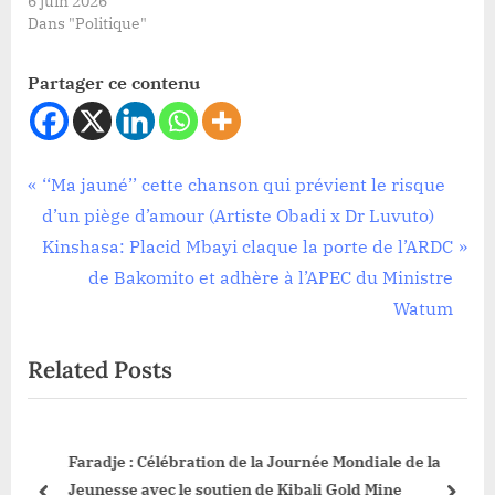
6 juin 2026
Dans "Politique"
Partager ce contenu
Société
Navigation
P
‘‘Ma jauné’’ cette chanson qui prévient le risque
r
d’un piège d’amour (Artiste Obadi x Dr Luvuto)
de
e
N
Kinshasa: Placid Mbayi claque la porte de l’ARDC
l’article
v
e
de Bakomito et adhère à l’APEC du Ministre
i
x
Watum
o
t
Related Posts
u
P
s
o
P
s
:
Faradje : Célébration de la Journée Mondiale de la
o
t
Jeunesse avec le soutien de Kibali Gold Mine
s
: