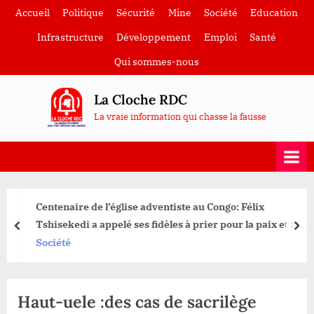
Skip
Accueil
Politique
Sécurité
Mine
Société
Education
to
Infrastructure
Développement
Emploi
Santé
content
Qui sommes-nous
La Cloche RDC
La vraie information qui chasse la fausse
Centenaire de l’église adventiste au Congo: Félix
Tshisekedi a appelé ses fidèles à prier pour la paix et la
prev
nex
sécurité du pays
Société
Haut-uele :des cas de sacrilège