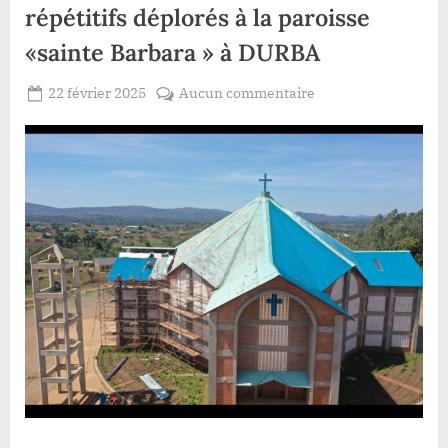
répétitifs déplorés à la paroisse
«sainte Barbara » à DURBA
Posted
sur
22 février 2025
Aucun commentaire
By
Gloire
on
Haut-
VYAVU
uele
:des
cas
de
sacrilège
répétitifs
déplorés
à
la
paroisse
«sainte
Barbara
»
à