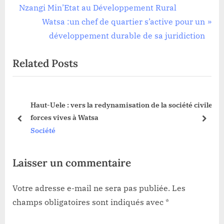
de
Société
e
Nzangi Min’Etat au Développement Rural
l’article
v
N
Watsa :un chef de quartier s’active pour un
i
e
développement durable de sa juridiction
o
x
Related Posts
u
t
s
P
P
o
Haut-Uele : vers la redynamisation de la société civile
o
s
forces vives à Watsa
s
t
prev
next
Société
t
:
:
Laisser un commentaire
Votre adresse e-mail ne sera pas publiée.
Les
champs obligatoires sont indiqués avec
*