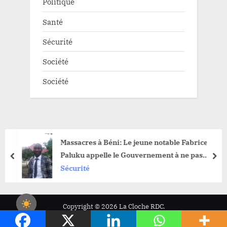
Politique
Santé
Sécurité
Société
Société
Massacres à Béni: Le jeune notable Fabrice
Paluku appelle le Gouvernement à ne pas
prev
nex
considérer les victimes comme des bourreaux
Sécurité
Copyright © 2026 La Cloche RDC.
Powered by
PressBook News WordPress theme