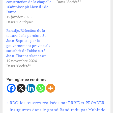
construction de la chapelle
Dans "Société"
«Saint Joseph Mosali » de
Durba
19 janvier 2023
Dans "Politique"
Faradje/Réfection de la
toiture de la paroisse St
Jean-Baptiste par le
gouvernement provincial :
satisfecit de l’abbé curé
Jean-Florent Akondawa
19 novembre 2024
Dans "Société"
Partager ce contenu
Tags:
Société
RDC
Navigation
P
RDC: les œuvres réalisées par PRISE et PROADER
,
r
inaugurées dans le grand Bandundu par Muhindo