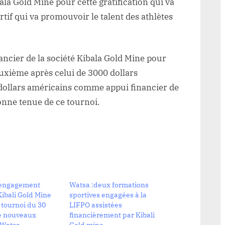
ala Gold Mine pour cette gratification qui va
tif qui va promouvoir le talent des athlètes
nancier de la société Kibala Gold Mine pour
euxième après celui de 3000 dollars
0 dollars américains comme appui financier de
bonne tenue de ce tournoi.
/engagement
Watsa :deux formations
Kibali Gold Mine
sportives engagées à la
 tournoi du 30
LIFPO assistées
de nouveaux
financièrement par Kibali