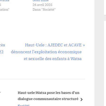
 Watsa
Gold mine
5
26 avril 2025
ation"
Dans "Société"
N
cès
Haut-Uele : AJEDEC et ACAVE
e
22
dénoncent l’exploitation économique
x
et sexuelle des enfants à Watsa
t
P
o
s
t
r
Haut-uele:Watsa pose les bases d’un
Durba/
dialogue communautaire structuré
météo
:
next
2023
Société
Sociét