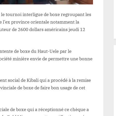
de
2600
 le tournoi interligue de boxe regroupant les
dollars
e l’ex province orientale notamment la
américains
hauteur de 2600 dollars américains jeudi 12
par
la
société
’entente de boxe du Haut-Uele par le
Kibali
Gold
société minière envie de permettre une bonne
Mine
nt social de Kibali qui a procédé à la remise
vinciale de boxe de faire bon usage de cet
nciale de boxe qui a réceptionné ce chèque a