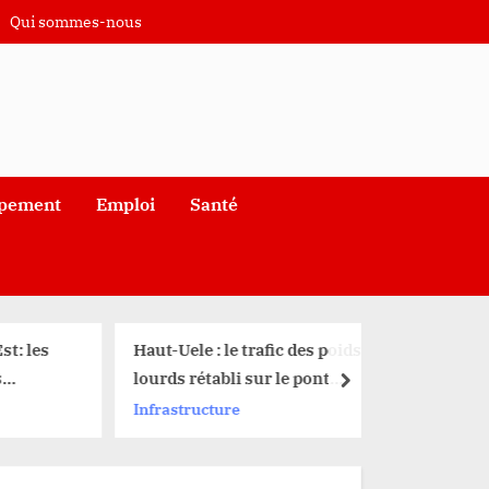
Qui sommes-nous
pement
Emploi
Santé
: les
Haut-Uele : le trafic des poids
Beni : fa
lourds rétabli sur le pont
populati
next
Kibali après sa reconstruction
FARDC à
Infrastructure
Société
 le
 la