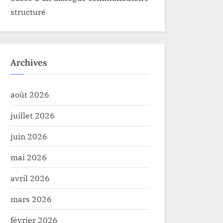
structuré
Archives
août 2026
juillet 2026
juin 2026
mai 2026
avril 2026
Météo : Voici la prévision
Haut-Uele : une nouvel
mars 2026
rologique de ce jeudi 26 Octobre
dénommée« Taxi Servic
février 2026
jour à Durba
é
Société