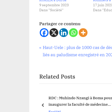
KOKIZA à Durba
sommets à
9 septembre 2023
17 juin 202
Dans "Société"
Dans "Educ
Partager ce contenu
Navigation
P
Haut-Uele : plus de 1000 cas de dé
Société
r
liés au paludisme enregistré en 20
de
e
v
l’article
Related Posts
i
o
u
s
on de la dépouille
RDC : Muhindo Nzangi à Boma pou
e Flavien Kambale
inaugurer la faculté de médecine
P
prev
humaine
Société