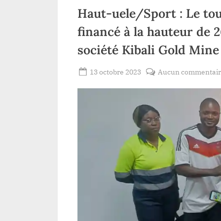
ent à la raison
Haut-uele/Sport : Le tou
nt leur mesure
financé à la hauteur de 
société Kibali Gold Mine
Posted
13 octobre 2023
Aucun commentai
By
Redaction
on
Lacloche