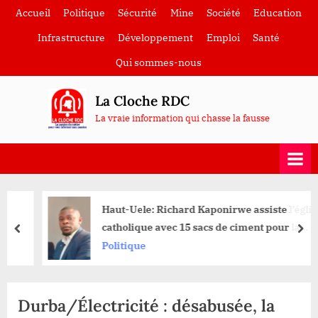
Skip
Accueil
Politique
Sécurité
Mine
Société
Education
to
Infrastructure
Développement
Emploi
Santé
content
Qui sommes-nous
La Cloche RDC
La vraie information qui chasse la fausse
Haut-Uele: Richard Kaponirwe assiste l’église
catholique avec 15 sacs de ciment pour la
prev
nex
construction de la chapelle «Saint Joseph
Politique
Mosali » de Durba
Durba/Électricité : désabusée, la