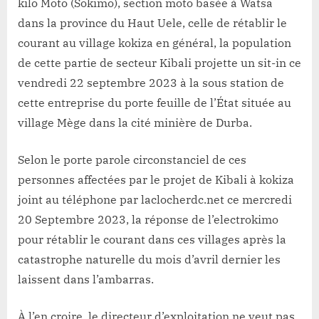
la
kilo Moto (Sokimo), section moto basée à Watsa
sous
dans la province du Haut Uele, celle de rétablir le
station
courant au village kokiza en général, la population
de
de cette partie de secteur Kibali projette un sit-in ce
la
vendredi 22 septembre 2023 à la sous station de
Sokimo
à
cette entreprise du porte feuille de l’État située au
Mège
village Mège dans la cité minière de Durba.
Selon le porte parole circonstanciel de ces
personnes affectées par le projet de Kibali à kokiza
joint au téléphone par laclocherdc.net ce mercredi
20 Septembre 2023, la réponse de l’electrokimo
pour rétablir le courant dans ces villages après la
catastrophe naturelle du mois d’avril dernier les
laissent dans l’ambarras.
À l’en croire, le directeur d’exploitation ne veut pas