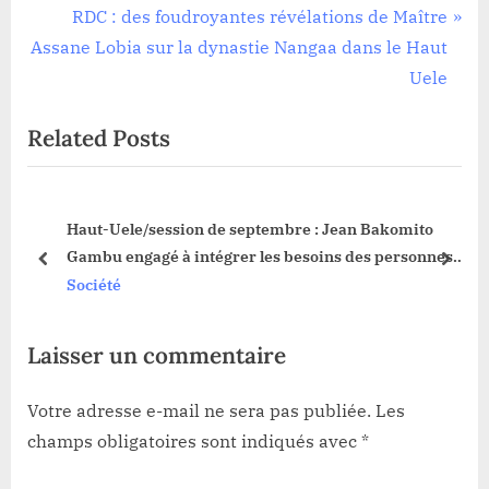
de
e
N
RDC : des foudroyantes révélations de Maître
l’article
v
e
Assane Lobia sur la dynastie Nangaa dans le Haut
i
x
Uele
o
t
Related Posts
u
P
s
o
P
s
Haut-Uele/session de septembre : Jean Bakomito
o
t
do
Gambu engagé à intégrer les besoins des personnes
s
:
prev
next
vivant avec handicap dans les prévisions budgétaires
Société
t
:
Laisser un commentaire
Votre adresse e-mail ne sera pas publiée.
Les
champs obligatoires sont indiqués avec
*