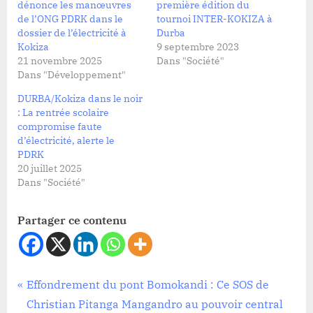
dénonce les manœuvres
première édition du
de l’ONG PDRK dans le
tournoi INTER-KOKIZA à
dossier de l’électricité à
Durba
Kokiza
9 septembre 2023
21 novembre 2025
Dans "Société"
Dans "Développement"
DURBA/Kokiza dans le noir
: La rentrée scolaire
compromise faute
d’électricité, alerte le
PDRK
20 juillet 2025
Dans "Société"
Partager ce contenu
Société
Navigation
P
Effondrement du pont Bomokandi : Ce SOS de
r
Christian Pitanga Mangandro au pouvoir central