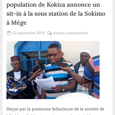
population de Kokiza annonce un
sit-in à la sous station de la Sokimo
à Mège
Posted
sur
21 septembre 2023
Aucun commentaire
By
Redaction
on
Durba/
Lacloche
Électricité
:
désabusée,
la
population
de
Kokiza
annonce
un
sit-
in
Déçue par la promesse fallacieuse de la société de
à