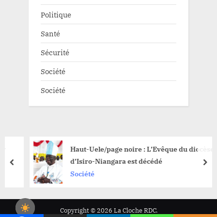
Politique
Santé
Sécurité
Société
Société
Haut-Uele/page noire : L’Evêque du diocèse
d’Isiro-Niangara est décédé
prev
nex
Société
Copyright © 2026 La Cloche RDC.