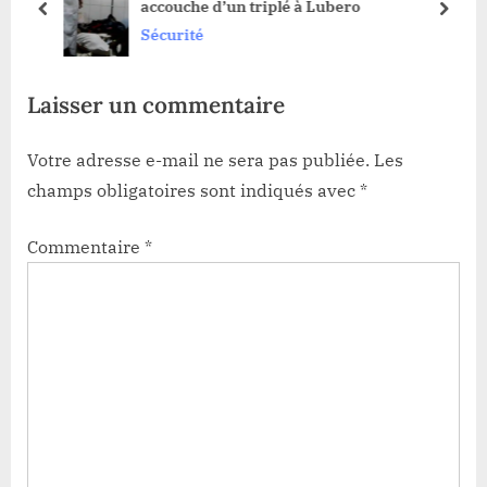
 en
accouche d’un triplé à Lubero
s
t
prev
next
Sécurité
t
:
:
Laisser un commentaire
Votre adresse e-mail ne sera pas publiée.
Les
champs obligatoires sont indiqués avec
*
Commentaire
*