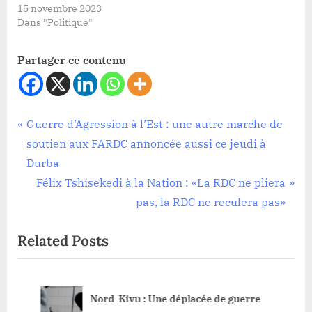
15 novembre 2023
Dans "Politique"
Partager ce contenu
Société
Navigation
P
Guerre d’Agression à l’Est : une autre marche de
r
soutien aux FARDC annoncée aussi ce jeudi à
de
e
Durba
l’article
v
N
Félix Tshisekedi à la Nation : «La RDC ne pliera
i
e
pas, la RDC ne reculera pas»
o
x
Related Posts
u
t
s
P
P
o
Nord-Kivu : Une déplacée de guerre
o
s