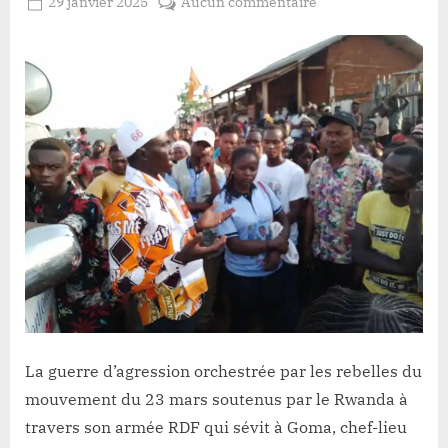
Posted
sur
29 janvier 2025
Aucun commentaire
By
Redaction
on
Haut-
Lacloche
Uele:
l’AVRP
section
de
Wamba
envisage
des
actions
d’envergure
pour
soutenir
les
FARDC
et
les
La guerre d’agression orchestrée par les rebelles du
patriotes
mouvement du 23 mars soutenus par le Rwanda à
Wazalendo
travers son armée RDF qui sévit à Goma, chef-lieu