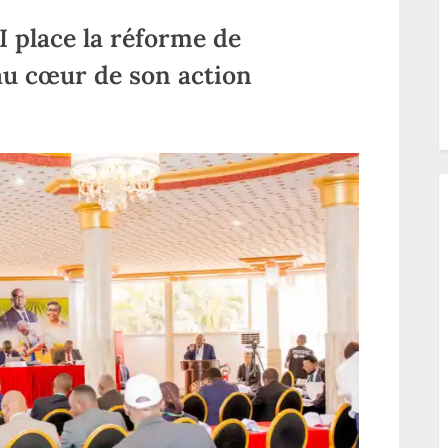
lace la réforme de
 au cœur de son action
sur
e
RDC:
MUHINDO
NZANGI
place
la
réforme
de
l’agriculture
congolaise
au
cœur
de
son