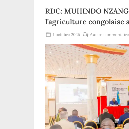
RDC: MUHINDO NZANGI p
l’agriculture congolaise
Posted
1 octobre 2025
Aucun commentair
By
Redaction
on
Lacloche