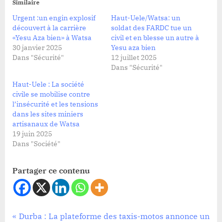
Similaire
Urgent :un engin explosif
Haut-Uele/Watsa: un
découvert à la carrière
soldat des FARDC tue un
«Yesu Aza bien» à Watsa
civil et en blesse un autre à
30 janvier 2025
Yesu aza bien
Dans "Sécurité"
12 juillet 2025
Dans "Sécurité"
Haut-Uele : La société
civile se mobilise contre
l’insécurité et les tensions
dans les sites miniers
artisanaux de Watsa
19 juin 2025
Dans "Société"
Partager ce contenu
Mine
Navigation
P
Durba : La plateforme des taxis-motos annonce un