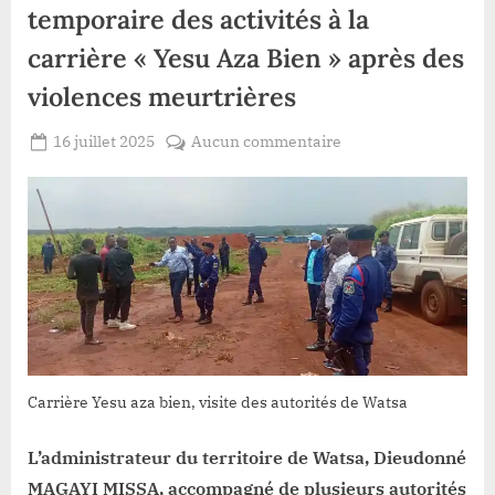
temporaire des activités à la
carrière « Yesu Aza Bien » après des
violences meurtrières
Posted
sur
16 juillet 2025
Aucun commentaire
By
Patient
on
Haut-
ROMEO
Uele/Watsa
:
Suspension
temporaire
des
activités
à
la
carrière
Carrière Yesu aza bien, visite des autorités de Watsa
« Yesu
Aza
L’administrateur du territoire de Watsa, Dieudonné
Bien »
MAGAYI MISSA, accompagné de plusieurs autorités