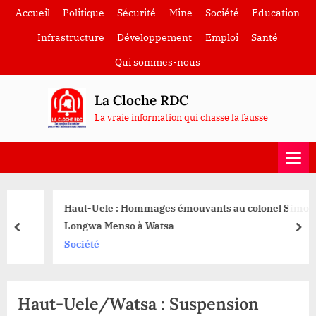
Skip
Accueil
Politique
Sécurité
Mine
Société
Education
to
Infrastructure
Développement
Emploi
Santé
content
Qui sommes-nous
La Cloche RDC
La vraie information qui chasse la fausse
Haut-Uele : Hommages émouvants au colonel Simon
Longwa Menso à Watsa
prev
nex
Société
Haut-Uele/Watsa : Suspension