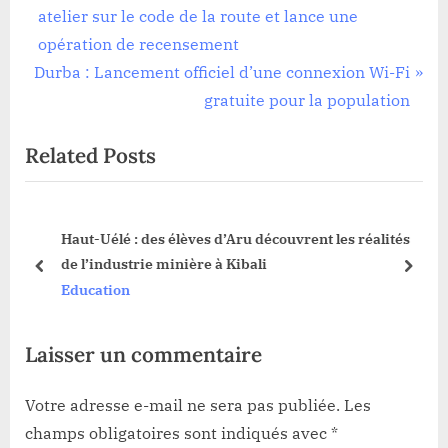
r
atelier sur le code de la route et lance une
de
e
opération de recensement
l’article
N
v
Durba : Lancement officiel d’une connexion Wi-Fi
e
i
gratuite pour la population
x
o
Related Posts
t
u
P
s
o
P
nt
Haut-Uélé : des élèves d’Aru découvrent les réalités
s
o
n
de l’industrie minière à Kibali
t
s
prev
next
Education
:
t
:
Laisser un commentaire
Votre adresse e-mail ne sera pas publiée.
Les
champs obligatoires sont indiqués avec
*