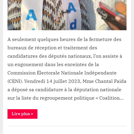
la
députation
nationale
A seulement quelques heures de la fermeture des
bureaux de réception et traitement des
candidatures des députés nationaux, l’on assiste à
un engouement dans les enceintes de la
Commission Électorale Nationale Indépendante
(CENI). Vendredi 14 juillet 2023, Mme Chantal Faida
a déposé sa candidature à la députation nationale
sur la liste du regroupement politique « Coalition…
“Goma:
Lire plus
»
Poussée
par
la
Politique
population,