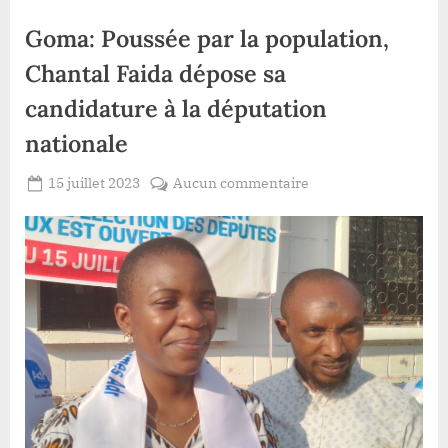
Goma: Poussée par la population,
Chantal Faida dépose sa
candidature à la députation
nationale
Posted
sur
15 juillet 2023
Aucun commentaire
By
Redaction
on
Goma:
Lacloche
Poussée
par
la
population,
Chantal
Faida
dépose
sa
candidature
à