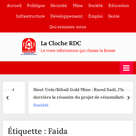
Skip
Accueil
Politique
Sécurité
Mine
Société
Education
to
Infrastructure
Développement
Emploi
Santé
content
Qui sommes-nous
La Cloche RDC
La vraie information qui chasse la fausse
Haut-Uele/Kibali Gold Mine : Raoul Sadi, l’homme
derrière la réussite du projet de réinstallation des
prev
nex
communautés affectées dans le village Oere se retire
Société
après des succès notables.
Étiquette :
Faida