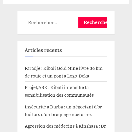
Chantal
Faida
dépose
sa
candidature
Rechercher :
à
la
députation
nationale”
Articles récents
Faradje : Kibali Gold Mine livre 36 km
de route et un pont à Logo-Doka
Projet/ARK : Kibali intensifie la
sensibilisation des communautés
Insécurité à Durba : un négociant d’or
tué lors d’un braquage nocturne.
Agression des médecins à Kinshasa : Dr