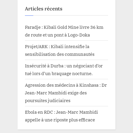
les
victimes
Articles récents
comme
des
bourreaux”
Faradje : Kibali Gold Mine livre 36 km
de route et un pont à Logo-Doka
Projet/ARK : Kibali intensifie la
sensibilisation des communautés
Insécurité à Durba : un négociant d’or
tué lors d’un braquage nocturne.
Agression des médecins à Kinshasa : Dr
Jean-Marc Mambidi exige des
poursuites judiciaires
Ebola en RDC : Jean-Marc Mambidi
appelle à une riposte plus efficace