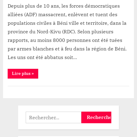
à
Depuis plus de 10 ans, les forces démocratiques
ne
alliées (ADF) massacrent, enlèvent et tuent des
pas
populations civiles à Béni ville et territoire, dans la
considérer
province du Nord-Kivu (RDC). Selon plusieurs
les
victimes
rapports, au moins 8000 personnes ont été tuées
comme
par armes blanches et à feu dans la région de Béni.
des
Les uns ont été abbatus soit…
bourreaux
“Massacres
Lire plus
»
à
Béni:
Le
Sécurité
jeune
notable
Fabrice
Paluku
appelle
le
Rechercher :
Gouvernement
à
ne
pas
considérer