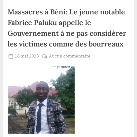
Massacres à Béni: Le jeune notable
Fabrice Paluku appelle le
Gouvernement à ne pas considérer
les victimes comme des bourreaux
Posted
sur
18 mai 2023
Aucun commentaire
By
Redaction
on
Massacres
Lacloche
à
Béni:
Le
jeune
notable
Fabrice
Paluku
appelle
le
Gouvernement