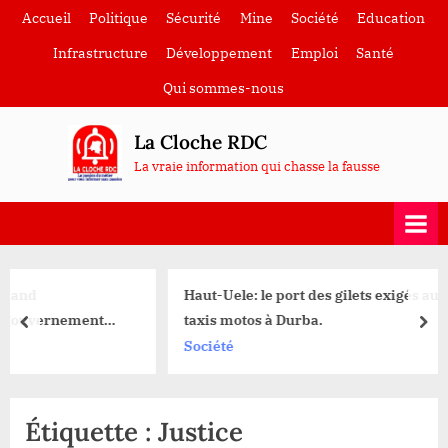
Skip
Accueil
Politique
Sécurité
Mine
Société
Education
to
Infrastructure
Développement
Emploi
Santé
content
Qui sommes-nous
La Cloche RDC
La vraie information qui chasse la fausse
Haut-Uele: le port des gilets exigés aux conducteurs 
nt
taxis motos à Durba.
prev
nex
 axe
Société
Étiquette :
Justice