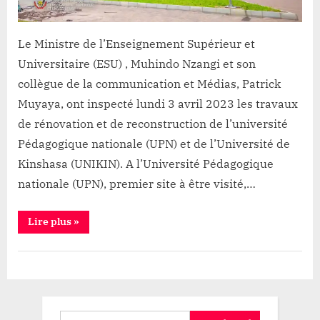
l’UPN
et
Le Ministre de l’Enseignement Supérieur et
UNIKIN
Universitaire (ESU) , Muhindo Nzangi et son
collègue de la communication et Médias, Patrick
Muyaya, ont inspecté lundi 3 avril 2023 les travaux
de rénovation et de reconstruction de l’université
Pédagogique nationale (UPN) et de l’Université de
Kinshasa (UNIKIN). A l’Université Pédagogique
nationale (UPN), premier site à être visité,…
“RDC:
Lire plus
»
Nzangi
et
Muyaya
Education
inspectent
les
travaux
de
rénovation
et
Rechercher :