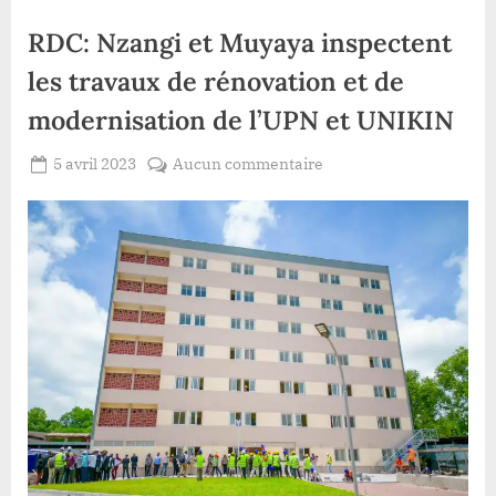
RDC: Nzangi et Muyaya inspectent
les travaux de rénovation et de
modernisation de l’UPN et UNIKIN
Posted
sur
5 avril 2023
Aucun commentaire
By
Redaction
on
RDC:
Lacloche
Nzangi
et
Muyaya
inspectent
les
travaux
de
rénovation
et
de
modernisation
de