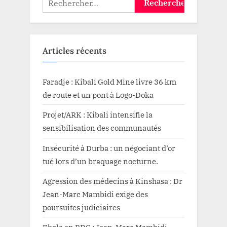
de
modernisation
de
l’UPN
et
UNIKIN”
Articles récents
Faradje : Kibali Gold Mine livre 36 km
de route et un pont à Logo-Doka
Projet/ARK : Kibali intensifie la
sensibilisation des communautés
Insécurité à Durba : un négociant d’or
tué lors d’un braquage nocturne.
Agression des médecins à Kinshasa : Dr
Jean-Marc Mambidi exige des
poursuites judiciaires
Ebola en RDC : Jean-Marc Mambidi