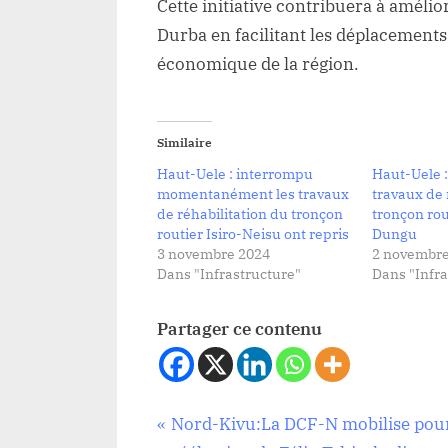
Cette initiative contribuera à amélio
Durba en facilitant les déplacements
économique de la région.
Similaire
Haut-Uele : interrompu
Haut-Uele 
momentanément les travaux
travaux de 
de réhabilitation du tronçon
tronçon rou
routier Isiro-Neisu ont repris
Dungu
3 novembre 2024
2 novembre
Dans "Infrastructure"
Dans "Infra
Partager ce contenu
Navigation
P
Nord-Kivu:La DCF-N mobilise pour
Infrastructure