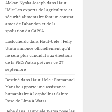
Alokan Nyoka Joseph
dans
Haut-
Uélé:Les experts de l’agriculture et
sécurité alimentaire font un constat
amer de l’abandon et de la
spoliation du CAPSA
Laclocherdc
dans
Haut-Uele : Felly
Ututu annonce officiellement qu’il
ne sera plus candidat aux élections
de la FEC/Watsa prévues ce 27
septembre
Destiné
dans
Haut-Uele : Emmanuel
Manabe apporte une assistance
humanitaire à l’orphelinat Sainte
Rose de Lima à Watsa
Bebe
dans
Haut-uele:Watsa pose les