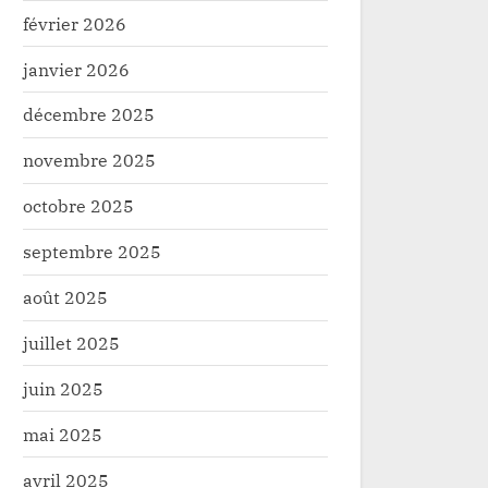
février 2026
janvier 2026
décembre 2025
novembre 2025
Haut Uele : La ministre des
Haut-Uele : 
octobre 2025
Mines et son collègue des
Bakomito eng
affaires sociales inaugurent
modernisati
septembre 2025
Développement
Infrastructur
les différents projets financés
août 2025
par la Dotation Kibali
juillet 2025
juin 2025
mai 2025
avril 2025