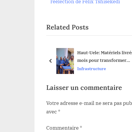
r
réélection de Félix Tshisekedi
de
e
v
l’article
Related Posts
i
o
u
s
: Le Vice-
Haut-Uele: Matériels livr
ur Christophe Dara
mois pour transformer
P
prev
registre les avancées
l’Assemblée Provinciale
cture
Infrastructure
o
ts provinciaux à
s
t
Laisser un commentaire
:
Votre adresse e-mail ne sera pas pub
avec
*
Commentaire
*