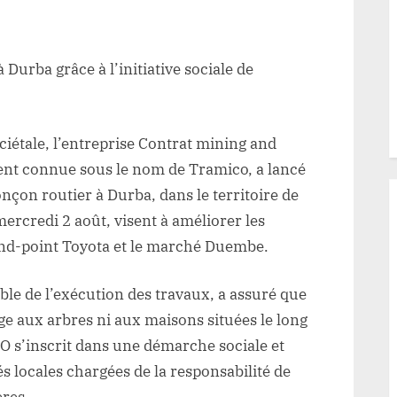
r
tsa:
 Durba grâce à l’initiative sociale de
abilitation
un
onçon
tier
ciétale, l’entreprise Contrat mining and
nt connue sous le nom de Tramico, a lancé
rba
onçon routier à Durba, dans le territoire de
âce
mercredi 2 août, visent à améliorer les
rond-point Toyota et le marché Duembe.
nitiative
iale
le de l’exécution des travaux, a assuré que
ntreprise
 aux arbres ni aux maisons situées le long
MICO
CO s’inscrit dans une démarche sociale et
us
s locales chargées de la responsabilité de
itant