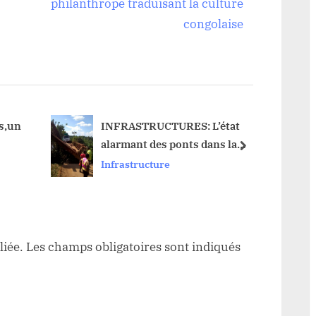
e
philanthrope traduisant la culture
x
congolaise
t
P
o
s
t
és,un
INFRASTRUCTURES: L’état
alarmant des ponts dans la
:
next
province du Haut Uele, une
Infrastructure
menace pour la connectivité
territoriale
liée.
Les champs obligatoires sont indiqués