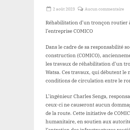
Posted
su
2 août 2023
Aucun commentaire
By
Redaction
on
Wa
Réhabilitation d’un tronçon routier à
Lacloche
Réh
d’
l’entreprise COMICO
tr
rou
Dans le cadre de sa responsabilité so
à
construction (COMICO), ancienneme
Du
les travaux de réhabilitation d’un tr
gr
Watsa. Ces travaux, qui débutent le 
à
conditions de circulation entre le 
l’i
soc
de
L’ingénieur Charles Senga, responsab
l’e
ceux-ci ne causeront aucun dommage
CO
de la route. Cette initiative de COMI
so
humanitaire, en soutien aux autorité
tra