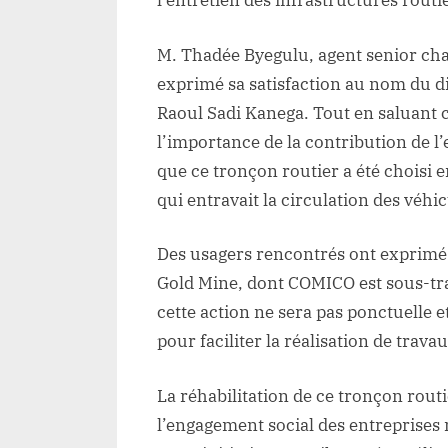
l’entretien des infrastructures routi
Kib
M. Thadée Byegulu, agent senior cha
exprimé sa satisfaction au nom du di
Raoul Sadi Kanega. Tout en saluant ce
l’importance de la contribution de l’
que ce tronçon routier a été choisi 
qui entravait la circulation des véhi
Des usagers rencontrés ont exprimé le
Gold Mine, dont COMICO est sous-trait
cette action ne sera pas ponctuelle e
pour faciliter la réalisation de trava
La réhabilitation de ce tronçon rout
l’engagement social des entreprises