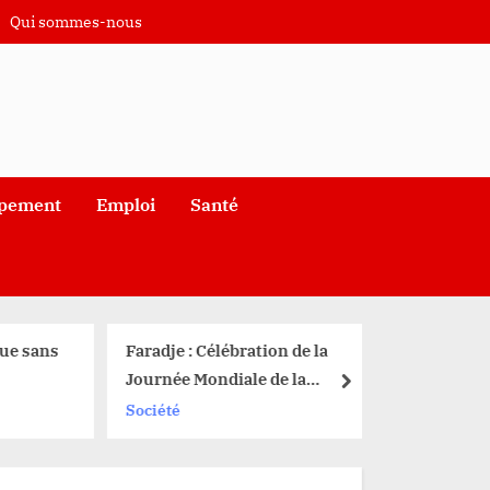
Qui sommes-nous
pement
Emploi
Santé
ue sans
Faradje : Célébration de la
Journée Mondiale de la
next
une
Jeunesse avec le soutien de
Société
u
Kibali Gold Mine