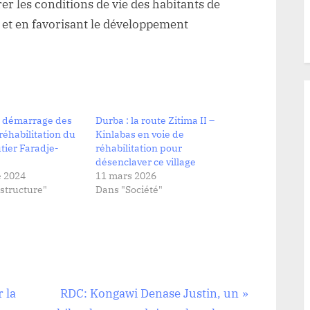
rer les conditions de vie des habitants de
 et en favorisant le développement
: démarrage des
Durba : la route Zitima II –
réhabilitation du
Kinlabas en voie de
tier Faradje-
réhabilitation pour
désenclaver ce village
 2024
11 mars 2026
structure"
Dans "Société"
N
 la
RDC: Kongawi Denase Justin, un