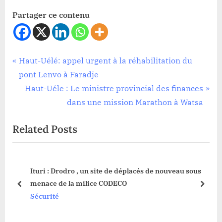
Partager ce contenu
Sécurité
Navigation
P
Haut-Uélé: appel urgent à la réhabilitation du
r
pont Lenvo à Faradje
de
e
N
Haut-Uéle : Le ministre provincial des finances
l’article
v
e
dans une mission Marathon à Watsa
i
x
Related Posts
o
t
u
P
s
o
»
Ituri : Drodro , un site de déplacés de nouveau sous
P
s
menace de la milice CODECO
o
t
prev
next
Sécurité
s
:
t