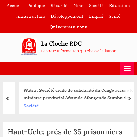
Skip
Accueil
Politique
Sécurité
Mine
Société
Education
to
Infrastructure
Développement
Emploi
Santé
content
Qui sommes-nous
La Cloche RDC
La vraie information qui chasse la fausse
Watsa : Société civile de solidarité du Congo accuse le
ministre provincial Afounde Afongenda Sumbu de
prev
nex
manœuvrer pour remplacer le chef de secteur Mangbutu
Société
Haut-Uele: près de 35 prisonniers