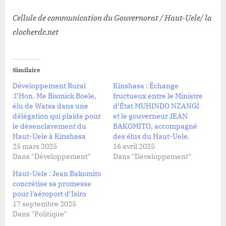
Cellule de communication du Gouvernorat / Haut-Uele/ la
clocherdc.net
Similaire
Développement Rural
Kinshasa : Échange
:l’Hon. Me Bismick Boele,
fructueux entre le Ministre
élu de Watsa dans une
d’État MUHINDO NZANGI
délégation qui plaide pour
et le gouverneur JEAN
le désenclavement du
BAKOMITO, accompagné
Haut-Uele à Kinshasa
des élus du Haut-Uele.
25 mars 2025
16 avril 2025
Dans "Développement"
Dans "Développement"
Haut-Uele : Jean Bakomito
concrétise sa promesse
pour l’aéroport d’Isiro
17 septembre 2025
Dans "Politique"