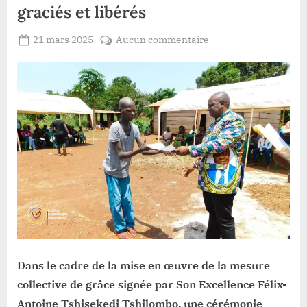
graciés et libérés
Posted
sur
21 mars 2025
Aucun commentaire
By
Patient
on
Haut-
ROMEO
Uele:
près
de
35
prisonniers
graciés
et
libérés
Dans le cadre de la mise en œuvre de la mesure
collective de grâce signée par Son Excellence Félix-
Antoine Tshisekedi Tshilombo, une cérémonie