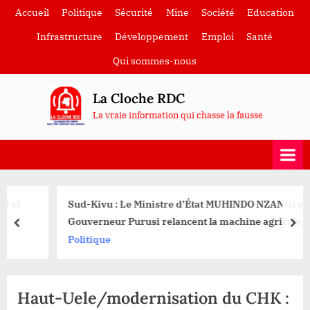
Skip
Accueil
Politique
Sécurité
Mine
Société
Education
to
Infrastructure
Développement
Emploi
Santé
content
Qui sommes-nous
La Cloche RDC
La vraie information qui chasse la fausse
Sud-Kivu : Le Ministre d’État MUHINDO NZANGI et le
Gouverneur Purusi relancent la machine agricole
prev
nex
Politique
Haut-Uele/modernisation du CHK :