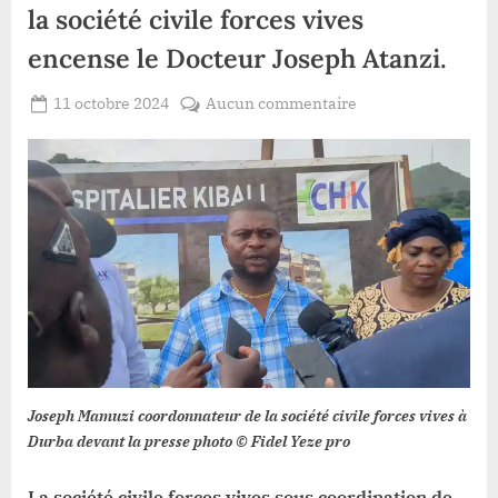
la société civile forces vives
encense le Docteur Joseph Atanzi.
Posted
sur
11 octobre 2024
Aucun commentaire
By
Patient
on
Haut-
ROMEO
Uele/modernisatio
du
CHK
:
la
société
civile
forces
vives
encense
le
Joseph Mamuzi coordonnateur de la société civile forces vives à
Docteur
Durba devant la presse photo © Fidel Yeze pro
Joseph
Atanzi.
La société civile forces vives sous coordination de