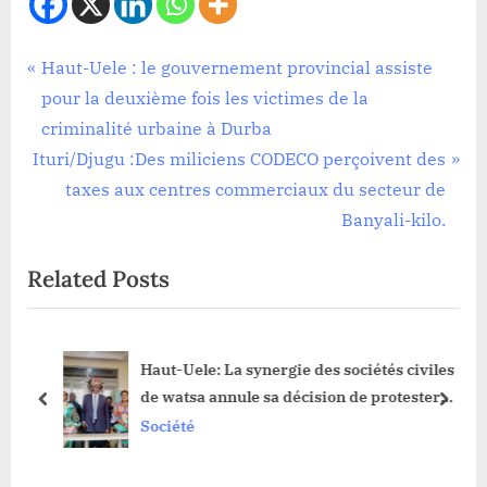
Société
Navigation
P
Haut-Uele : le gouvernement provincial assiste
r
pour la deuxième fois les victimes de la
de
e
criminalité urbaine à Durba
l’article
N
v
Ituri/Djugu :Des miliciens CODECO perçoivent des
e
i
taxes aux centres commerciaux du secteur de
x
o
Banyali-kilo.
t
u
Related Posts
P
s
o
P
s
o
Haut-Uele: La synergie des sociétés civiles
t
s
de watsa annule sa décision de protester
:
t
prev
next
contre l’interpellation du chef de secteur
Société
:
kibali