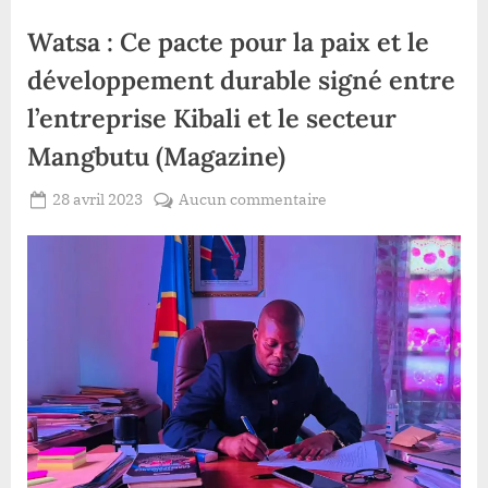
Watsa : Ce pacte pour la paix et le
développement durable signé entre
l’entreprise Kibali et le secteur
Mangbutu (Magazine)
Posted
sur
28 avril 2023
Aucun commentaire
By
Redaction
on
Watsa
Lacloche
:
Ce
pacte
pour
la
paix
et
le
développement
durable