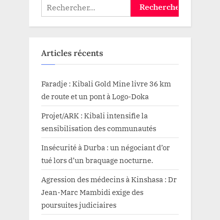
Rechercher :
durable
signé
entre
l’entreprise
Kibali
et
le
Articles récents
secteur
Mangbutu
(Magazine)”
Faradje : Kibali Gold Mine livre 36 km
de route et un pont à Logo-Doka
Projet/ARK : Kibali intensifie la
sensibilisation des communautés
Insécurité à Durba : un négociant d’or
tué lors d’un braquage nocturne.
Agression des médecins à Kinshasa : Dr
Jean-Marc Mambidi exige des
poursuites judiciaires