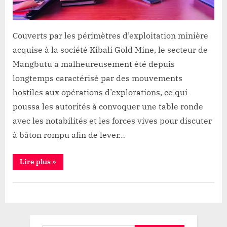
signé
entre
l’entreprise
Couverts par les périmètres d’exploitation minière
Kibali
acquise à la société Kibali Gold Mine, le secteur de
et
Mangbutu a malheureusement été depuis
le
secteur
longtemps caractérisé par des mouvements
Mangbutu
hostiles aux opérations d’explorations, ce qui
(Magazine)
poussa les autorités à convoquer une table ronde
avec les notabilités et les forces vives pour discuter
à bâton rompu afin de lever…
“Watsa
Lire plus
»
:
Ce
pacte
Société
pour
la
paix
et
le
développement