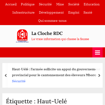
Skip
Accueil
Politique
Sécurité
Mine
Société
Education
to
Infrastructure
Développement
Emploi
Santé
content
Qui sommes-nous
La Cloche RDC
La vraie information qui chasse la fausse
Haut-Uélé : l’armée sollicite un appui du gouvernement
provincial pour le cantonnement des éleveurs Mbororo
prev
nex
Sécurité
Étiquette :
Haut-Uelé