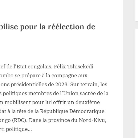
lise pour la réélection de
sur
Nord-
ef de l’Etat congolais, Félix Tshisekedi
Kivu:La
DCF-
lombo se prépare à la compagne aux
N
ions présidentielles de 2023. Sur terrain, les
mobilise
s politiques membres de l’Union sacrée de la
pour
n mobilisent pour lui offrir un deuxième
la
at à la tête de la République Démocratique
réélection
ongo (RDC). Dans la province du Nord-Kivu,
de
Félix
rti politique…
Tshisekedi