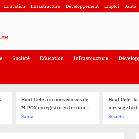
Education
Infrastructure
Développement
Emploi
Santé
ausse
e
Société
Education
Infrastructure
Dévelop
aut-Uele : un nouveau cas de
Haut Uele : la SCPC lanc
-POX enregistré en territoire
message fort des électio
e Faradje
dresse un bilan sombre 
anté
Société
dirigeants