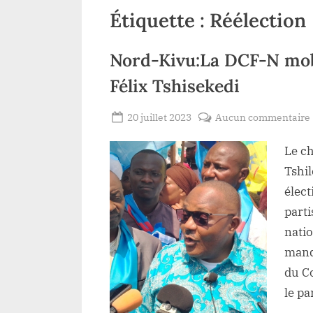
Étiquette :
Réélection
Nord-Kivu:La DCF-N mobi
Félix Tshisekedi
Posted
20 juillet 2023
Aucun commentaire
By
Redaction
on
Le ch
Lacloche
Tshi
élect
parti
natio
mand
du C
le pa