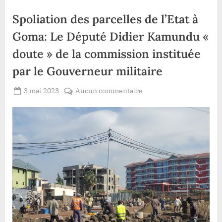
Spoliation des parcelles de l’Etat à
Goma: Le Député Didier Kamundu «
doute » de la commission instituée
par le Gouverneur militaire
Posted
sur
3 mai 2023
Aucun commentaire
By
Redaction
on
Spoliation
Lacloche
des
parcelles
de
l’Etat
à
Goma:
Le
Député
Didier
Kamundu