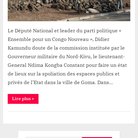
«
doute
»
de
Le Député National et leader du parti politique «
la
commission
Ensemble pour un Congo Nouveau », Didier
instituée
Kamundu doute de la commission instituée par le
par
Gouverneur militaire du Nord-Kivu, le lieutenant-
le
General Ndima Kongba Constant pour faire un état
Gouverneur
de lieux sur la spoliation des espaces publics et
militaire
privés de l’Etat dans la ville de Goma. Dans…
“Spoliation
Lire plus
»
des
parcelles
de
Société
l’Etat
à
Goma:
Le
Député
Didier