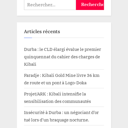
Rechercher :
Kamundu
«
doute
»
de
la
commission
Articles récents
instituée
par
le
Gouverneur
militaire”
Durba : le CLD élargi évalue le premier
quinquennat du cahier des charges de
Kibali
Faradje : Kibali Gold Mine livre 36 km
de route et un pont à Logo-Doka
Projet/ARK : Kibali intensifie la
sensibilisation des communautés
Insécurité à Durba : un négociant d’or
tué lors d’un braquage nocturne.