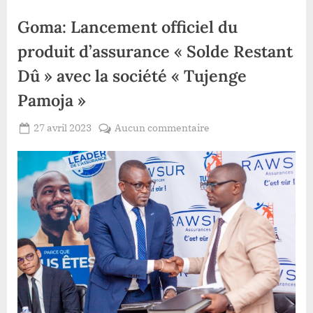
Goma: Lancement officiel du
produit d’assurance « Solde Restant
Dû » avec la société « Tujenge
Pamoja »
Posted
sur
27 avril 2023
Aucun commentaire
By
Redaction
on
Goma:
Lacloche
Lancement
officiel
du
produit
d’assurance
«
Solde
Restant
Dû
»