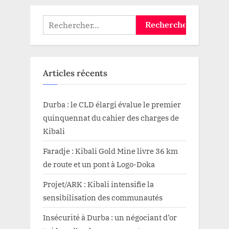
Solde
Restant
Dû
Rechercher :
»
avec
la
société
«
Tujenge
Pamoja
Articles récents
»”
Durba : le CLD élargi évalue le premier
quinquennat du cahier des charges de
Kibali
Faradje : Kibali Gold Mine livre 36 km
de route et un pont à Logo-Doka
Projet/ARK : Kibali intensifie la
sensibilisation des communautés
Insécurité à Durba : un négociant d’or