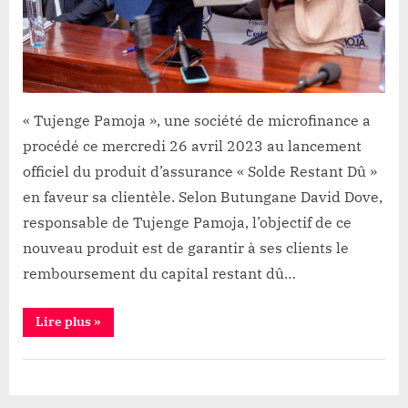
avec
la
société
«
Tujenge
Pamoja
« Tujenge Pamoja », une société de microfinance a
»
procédé ce mercredi 26 avril 2023 au lancement
officiel du produit d’assurance « Solde Restant Dû »
en faveur sa clientèle. Selon Butungane David Dove,
responsable de Tujenge Pamoja, l’objectif de ce
nouveau produit est de garantir à ses clients le
remboursement du capital restant dû…
“Goma:
Lire plus
»
Lancement
officiel
du
Société
produit
d’assurance
«